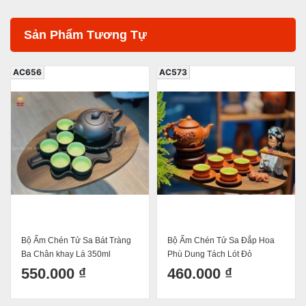
Sản Phẩm Tương Tự
AC656
AC573
Bộ Ấm Chén Tử Sa Bát Tràng
Bộ Ấm Chén Tử Sa Đắp Hoa
Ba Chân khay Lá 350ml
Phù Dung Tách Lót Đỏ
550.000 ₫
460.000 ₫