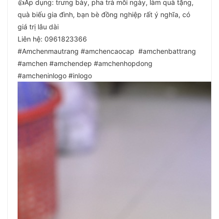
👍Áp dụng: trưng bày, pha trà mỗi ngày, làm quà tặng,
quà biếu gia đình, bạn bè đồng nghiệp rất ý nghĩa, có
giá trị lâu dài
Liên hệ: 0961823366
#Amchenmautrang #amchencaocap #amchenbattrang
#amchen #amchendep #amchenhopdong
#amcheninlogo #inlogo