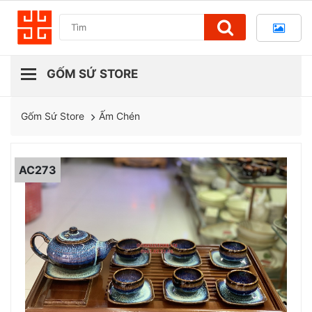
Ấm Chén
Gốm Sứ Store
AC273