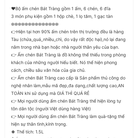
❤️Bộ ấm chén Bát Tràng gồm 1 ấm, 6 chén, 6 đĩa
3 món phụ kiện gồm 1 hộp chè, 1 lọ tăm, 1 gạc tàn
❄️❄️❄️❄️❄️❄️❄️❄️❄️❄️❄️❄️❄️❄️
👉Hiện tại hơn 90% ấm chén trên thị trường đều là hàng
Tàu (chứa_quá_nhiều_chì, do vậy rất độc hại),nó lại đang
nằm trong nhà bạn hoặc nhà người thân yêu của bạn.
👉 Ấm chén Bát Tràng là đồ không thể thiếu trong phòng
khách của những người hiểu biết. Nó thể hiện phong
cách, chiều sâu văn hóa của gia chủ.
👉 Ấm chén Bát Tràng cao cấp là Sản phẩm thủ công do
nghệ nhân làm,mẫu mã đẹp,đa dạng,chất lượng cao,AN
TOÀN khi sử dụng mà GIÁ THÌ QUÁ RẺ
👉 Mọi người dùng ấm chén Bát Tràng thể hiện lòng tự
tôn dân tộc (người Việt dùng hàng Việt)
👉 Mọi người dùng ấm chén Bát Tràng làm quà-tặng thể
hiện sự thân tình,kính trọng.
🍀 Thể tích: 1.5L