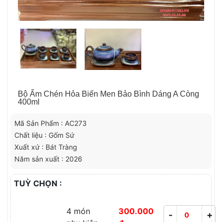
Bộ Ấm Chén Hỏa Biến Men Bảo Bình Dáng A Còng
400ml
Mã Sản Phẩm : AC273
Chất liệu : Gốm Sứ
Xuất xứ : Bát Tràng
Năm sản xuất : 2026
TUỲ CHỌN :
4 món
300.000
-
+