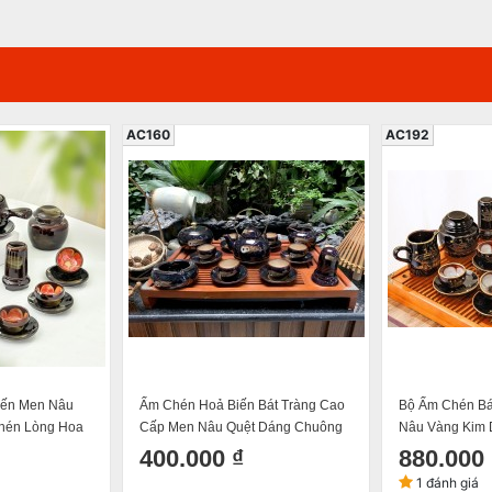
AC160
AC192
iến Men Nâu
Ấm Chén Hoả Biến Bát Tràng Cao
Bộ Ấm Chén Bá
hén Lòng Hoa
Cấp Men Nâu Quệt Dáng Chuông
Nâu Vàng Kim 
350ml
Thuận Buồm Xu
400.000 ₫
880.000 
400ml
1 đánh giá