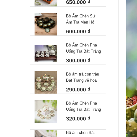
650.000 ₫
Bộ Ấm Chén Sứ
Ấm Trà Men Hổ
Phách Hoả Biến
600.000 ₫
Bát Tràng Làm Quà
Tặng Cao Cấp Kèm
Bộ Ấm Chén Pha
Khay Tròn
Uống Trà Bát Tràng
Họa Tiết Vẽ Tay Lá
300.000 ₫
Trúc Dáng Minh
Long Men Tiêu
Bộ ấm trà con trâu
Trắng
Bát Tràng vẽ hoa
sen dung tích
290.000 ₫
350ml
Bộ Ấm Chén Pha
Uống Trà Bát Tràng
Họa Tiết Vẽ Tay
320.000 ₫
Chuồn Chuồn Men
Tiêu – Dáng Ấm
Bộ ấm chén Bát
Giỏ Cua Quai