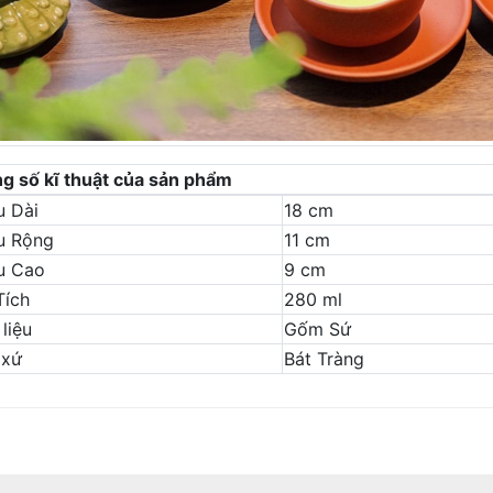
g số kĩ thuật của sản phẩm
u Dài
18 cm
u Rộng
11 cm
u Cao
9 cm
Tích
280 ml
liệu
Gốm Sứ
 xứ
Bát Tràng