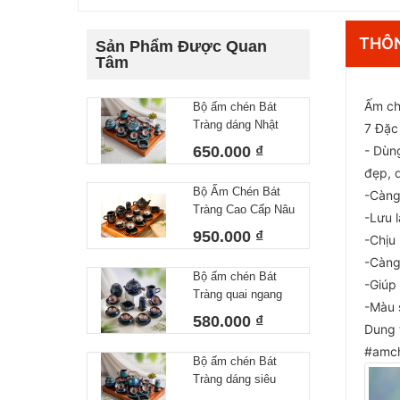
THÔN
Sản Phẩm Được Quan
Tâm
Ấm ch
Bộ ấm chén Bát
Tràng dáng Nhật
7 Đặc
lòng hoa 550 ml
650.000 ₫
- Dùn
đẹp, 
Bộ Ấm Chén Bát
-Càng
Tràng Cao Cấp Nâu
-Lưu l
Vàng Kim Dáng
950.000 ₫
-Chịu 
Chóp Vẽ Thuận
-Càng
Buồm Xuôi Gió
Bộ ấm chén Bát
Dung Tích 400ml
-Giúp 
Tràng quai ngang
-Màu 
lòng hoa 450 ml
580.000 ₫
Dung 
#amch
Bộ ấm chén Bát
Tràng dáng siêu
nước lòng hoa