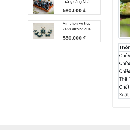
Tràng dáng Nhật
Nhôm 340ml
lòng xanh 550 ml
580.000 ₫
Ấm chén vẽ trúc
xanh dương quai
đồng
550.000 ₫
Thôn
Chiề
Chiề
Chiề
Thể 
Chất 
Xuất