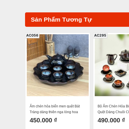
Sản Phẩm Tương Tự
AC056
AC295
Ấm chén hỏa biến men quệt Bát
Bộ Ấm Chén Hỏa B
Tràng dáng thiên nga lòng hoa
Quệt Dáng Chuôi C
Bát Tràng 350ml
450.000 ₫
490.000 ₫