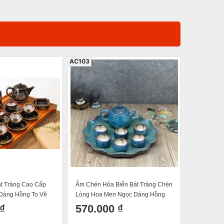
AC103
AC725
t Tràng Cao Cấp
Ấm Chén Hỏa Biến Bát Tràng Chén
Bộ Ấm Ché
Dáng Hồng To Vẽ
Lòng Hoa Men Ngọc Dáng Hồng
Tiết Chấm
ôi Gió Dung Tích
Kèm Khay Sen 250ml
270ml
₫
570.000 ₫
300.0