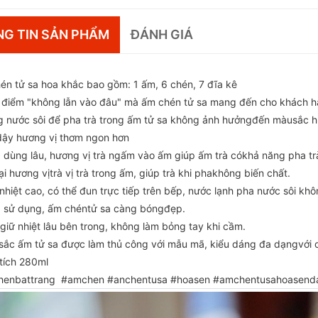
G TIN SẢN PHẨM
ĐÁNH GIÁ
én tử sa hoa khắc bao gồm: 1 ấm, 6 chén, 7 đĩa kê
 điểm "không lẫn vào đâu" mà ấm chén tử sa mang đến cho khách h
g nước sôi để pha trà trong ấm tử sa không ảnh hưởngđến màusắc hươ
dậy hương vị thơm ngon hơn
 dùng lâu, hương vị trà ngấm vào ấm giúp ấm trà cókhả năng pha tr
ại hương vịtrà vị trà trong ấm, giúp trà khi phakhông biến chất.
nhiệt cao, có thể đun trực tiếp trên bếp, nước lạnh pha nước sôi khô
 sử dụng, ấm chéntử sa càng bóngđẹp.
giữ nhiệt lâu bên trong, không làm bỏng tay khi cầm.
sắc ấm tử sa được làm thủ công với mẫu mã, kiểu dáng đa dạngvới chu
tích 280ml
enbattrang #amchen #anchentusa #hoasen #amchentusahoasend