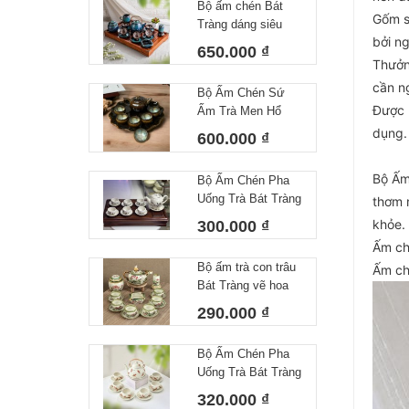
Bộ ấm chén Bát
Gốm s
Tràng dáng siêu
bởi n
nước lòng hoa
650.000 ₫
Thưởn
cần n
Bộ Ấm Chén Sứ
Được 
Ấm Trà Men Hổ
Phách Hoả Biến
dụng.
600.000 ₫
Bát Tràng Làm Quà
Tặng Cao Cấp Kèm
Bộ Ấm
Bộ Ấm Chén Pha
Khay Tròn
Uống Trà Bát Tràng
thơm 
Họa Tiết Vẽ Tay Lá
khỏe. 
300.000 ₫
Trúc Dáng Minh
Ấm ch
Long Men Tiêu
Bộ ấm trà con trâu
Ấm ch
Trắng
Bát Tràng vẽ hoa
sen dung tích
290.000 ₫
350ml
Bộ Ấm Chén Pha
Uống Trà Bát Tràng
Họa Tiết Vẽ Tay
320.000 ₫
Chuồn Chuồn Men