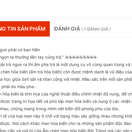
G TIN SẢN PHẨM
ĐÁNH GIÁ
( 1 ĐÁNH GIÁ )
ngon phải có bạn hiền
gon ta thưởng liền tay cùng trà." ☕️☕️☕️☕️☕️☕️☕️☕️☕️
ài trà ngon ra thì ấm pha trà là một dụng cụ vô cùng quan trọng và 
chén hỏa biến (ấm trà hỏa biến) còn được mệnh danh là vũ điệu của
óa học giữa ôxít sắt và titan cộng với nhiệt. Màu sắc trên mỗi sản 
 phải do màu pha..
hỏa biến là tinh hoa của nghệ thuật điều chỉnh nhiệt độ nung, để ch
được trang trí họa tiết và phủ lớp men hỏa biến và nung ở các nhiệt
nhau, chúng mang trong mình nét biến đổi phong phú của lửa..
nh tế của loại men này ở chỗ với dạng màu sắc giống nhau nhưng khô
được. Nói cách khác men hỏa biến cho ra những sản phẩm độc đáo và
ẳng cấp và giá trị của Ấm chén men hỏa biến Bát Tràng mà các sản