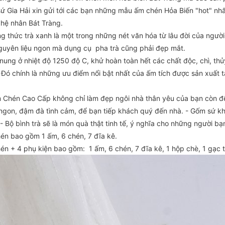
ứ Gia Hải xin gửi tới các bạn những mẫu ấm chén Hỏa Biến "hot" nh
ghệ nhân Bát Tràng.
g thức trà xanh là một trong những nét văn hóa từ lâu đời của ngườ
guyên liệu ngon mà dụng cụ pha trà cũng phải đẹp mắt.
nung ở nhiệt độ 1250 độ C, khử hoàn toàn hết các chất độc, chì, th
 Đó chính là những ưu điểm nổi bật nhất của ấm tích được sản xuất t
 Chén Cao Cấp không chỉ làm đẹp ngôi nhà thân yêu của bạn còn để
ngon, đậm đà tình cảm, để bạn tiếp khách quý đến nhà. - Gốm sứ khô
- Bộ bình trà sẽ là món quà thật tinh tế, ý nghĩa cho những người b
én bao gồm 1 ấm, 6 chén, 7 đĩa kê.
én + 4 phụ kiện bao gồm: 1 ấm, 6 chén, 7 đĩa kê, 1 hộp chè, 1 gạc tà