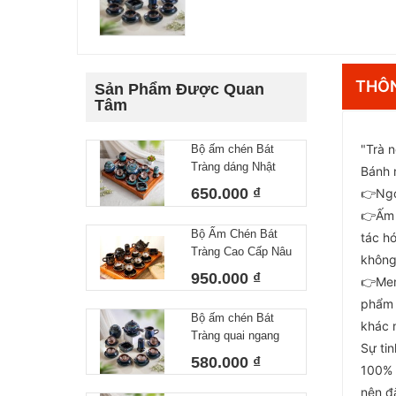
THÔN
Sản Phẩm Được Quan
Tâm
"Trà 
Bộ ấm chén Bát
Tràng dáng Nhật
Bánh n
lòng hoa 550 ml
650.000 ₫
👉Ngo
👉Ấm 
Bộ Ấm Chén Bát
tác h
Tràng Cao Cấp Nâu
không
Vàng Kim Dáng
950.000 ₫
👉Men 
Chóp Vẽ Thuận
phẩm 
Buồm Xuôi Gió
Bộ ấm chén Bát
Dung Tích 400ml
khác 
Tràng quai ngang
Sự ti
lòng hoa 450 ml
580.000 ₫
100% 
nên đ