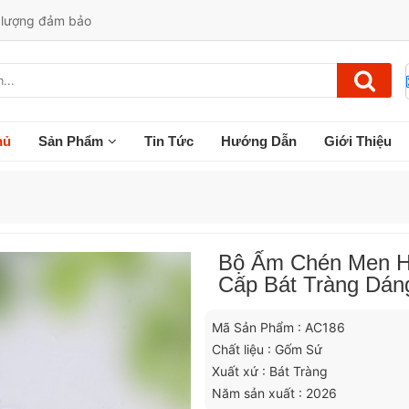
t lượng đảm bảo
hủ
Sản Phẩm
Tin Tức
Hướng Dẫn
Giới Thiệu
Bộ Ấm Chén Men H
Cấp Bát Tràng Dán
Mã Sản Phẩm : AC186
Chất liệu : Gốm Sứ
Xuất xứ : Bát Tràng
Năm sản xuất : 2026