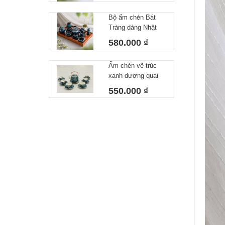
Tiêu – Dáng Ấm
Bộ ấm chén Bát
Giỏ Cua Quai
Tràng dáng Nhật
Nhôm 340ml
lòng xanh 550 ml
580.000 ₫
Ấm chén vẽ trúc
xanh dương quai
đồng
550.000 ₫