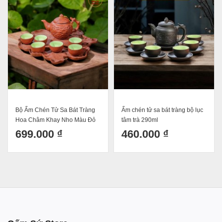
àng
Ấm chén tử sa bát tràng bộ lục
Ấm chén tử sa Bát Tràng dáng
 Đỏ
tâm trà 290ml
liên hoa dung tích 450ml
460.000 ₫
540.000 ₫