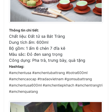
Thông tin chi tiết:
Chất liệu: Đất tử sa Bát Tràng
Dung tích ấm: 600ml
Bộ gồm: 1 ấm 6 chén 7 đĩa kê
Màu sắc: Đỏ đen sang trọng
Công dụng: Pha trà, trưng bày, quà tặng
Hashtag:
#amchentusa #amchentubattrang #botra600ml
#amchencaocap #tradaovietnam #gomsubattrang
#amchentusa600ml #amchentiepkhach #amchentrangtri
#amchenquatang