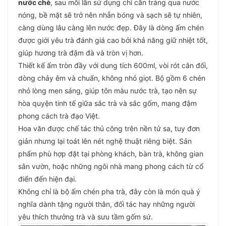
nước chè
, sau mỗi lần sử dụng chỉ cần tráng qua nước
nóng, bề mặt sẽ trở nên nhẵn bóng và sạch sẽ tự nhiên,
càng dùng lâu càng lên nước đẹp. Đây là dòng ấm chén
được giới yêu trà đánh giá cao bởi khả năng giữ nhiệt tốt,
giúp hương trà đậm đà và tròn vị hơn.
Thiết kế ấm tròn đầy với dung tích 600ml, vòi rót cân đối,
dòng chảy êm và chuẩn, không nhỏ giọt. Bộ gồm 6 chén
nhỏ lòng men sáng, giúp tôn màu nước trà, tạo nên sự
hòa quyện tinh tế giữa sắc trà và sắc gốm, mang đậm
phong cách trà đạo Việt.
Hoa văn được chế tác thủ công trên nền tử sa, tuy đơn
giản nhưng lại toát lên nét nghệ thuật riêng biệt. Sản
phẩm phù hợp đặt tại phòng khách, bàn trà, không gian
sân vườn, hoặc những ngôi nhà mang phong cách từ cổ
điển đến hiện đại.
Không chỉ là bộ ấm chén pha trà, đây còn là món quà ý
nghĩa dành tặng người thân, đối tác hay những người
yêu thích thưởng trà và sưu tầm gốm sứ.