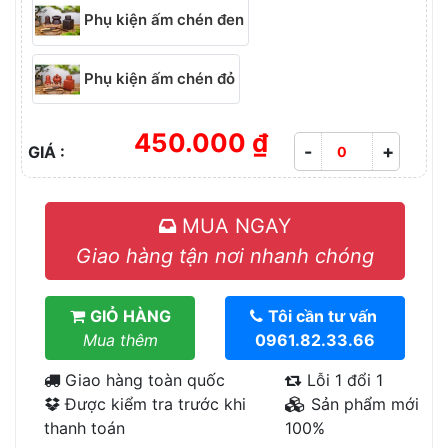
Phụ kiện ấm chén đen
Phụ kiện ấm chén đỏ
450.000 ₫
-
+
GIÁ :
MUA NGAY
Giao hàng tận nơi nhanh chóng
GIỎ HÀNG
Tôi cần tư vấn
Mua thêm
0961.82.33.66
Giao hàng toàn quốc
Lỗi 1 đổi 1
Được kiểm tra trước khi
Sản phẩm mới
thanh toán
100%