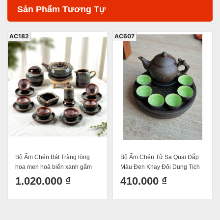
Sản Phẩm Tương Tự
AC182
AC607
Bộ Ấm Chén Bát Tràng lòng
Bộ Ấm Chén Tử Sa Quai Đắp
hoa men hoả biến xanh gấm
Màu Đen Khay Đôi Dung Tích
Bát Tràng dáng Nhật Dung Tích
400ml
1.020.000 ₫
410.000 ₫
550ml