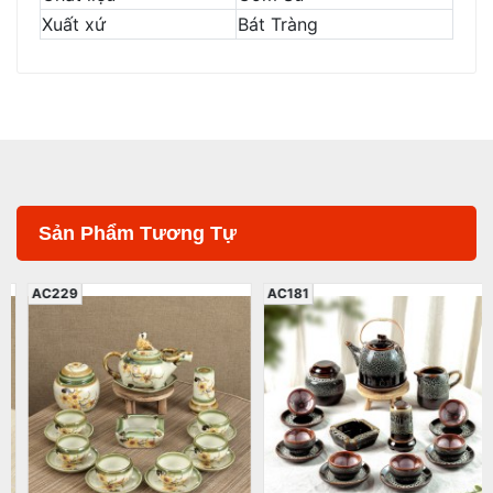
Xuất xứ
Bát Tràng
Sản Phẩm Tương Tự
AC229
AC181