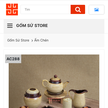
Ấm Chén
Gốm Sứ Store
AC288