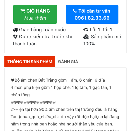
GIỎ HÀNG
Tôi cần tư vấn
Mua thêm
0961.82.33.66
Giao hàng toàn quốc
Lỗi 1 đổi 1
Được kiểm tra trước khi
Sản phẩm mới
thanh toán
100%
THÔNG TIN SẢN PHẨM
ĐÁNH GIÁ
❤️Bộ ấm chén Bát Tràng gồm 1 ấm, 6 chén, 6 đĩa
4 món phụ kiện gồm 1 hộp chè, 1 lọ tăm, 1 gạc tàn, 1
chén tống
❄️❄️❄️❄️❄️❄️❄️❄️❄️❄️❄️❄️❄️❄️
👉Hiện tại hơn 90% ấm chén trên thị trường đều là hàng
Tàu (chứa_quá_nhiều_chì, do vậy rất độc hại),nó lại đang
nằm trong nhà bạn hoặc nhà người thân yêu của bạn.