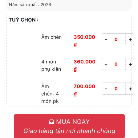
Năm sản xuất : 2026
TUỲ CHỌN :
Ấm chén
350.000
-
+
₫
4 món
360.000
-
+
phụ kiện
₫
Ấm
700.000
-
+
chén+4
₫
món pk
MUA NGAY
Giao hàng tận nơi nhanh chóng