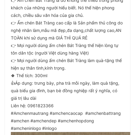
👉 Ấm chén Bát Tràng là đồ không thể thiếu trong phòng
khách của những người hiểu biết. Nó thể hiện phong
cách, chiều sâu văn hóa của gia chủ.
👉 Ấm chén Bát Tràng cao cấp là Sản phẩm thủ công do
nghệ nhân làm,mẫu mã đẹp,đa dạng,chất lượng cao,AN
TOÀN khi sử dụng mà GIÁ THÌ QUÁ RẺ
👉 Mọi người dùng ấm chén Bát Tràng thể hiện lòng tự
tôn dân tộc (người Việt dùng hàng Việt)
👉 Mọi người dùng ấm chén Bát Tràng làm quà-tặng thể
hiện sự thân tình,kính trọng.
🍀 Thể tích: 300ml
👍Áp dụng: trưng bày, pha trà mỗi ngày, làm quà tặng,
quà biếu gia đình, bạn bè đồng nghiệp rất ý nghĩa, có
giá trị lâu dài
Liên hệ: 0961823366
#Amchenmautrang #amchencaocap #amchenbattrang
#amchen #amchendep #amchenhopdong
#amcheninlogo #inlogo