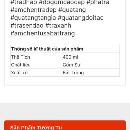
#tradhao #dogomcaocap #phatra
#amchentradep #quatang
#quatangtangia #quatangdoitac
#trasendao #traxanh
#amchentusabattrang
Thông số kĩ thuật của sản phẩm
Thể Tích
400 ml
Chất liệu
Gốm Sứ
Xuất xứ
Bát Tràng
Sản Phẩm Tương Tự