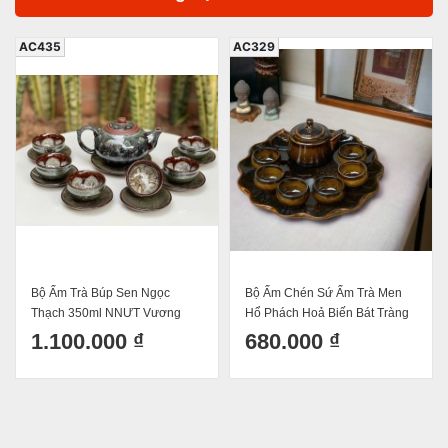
AC435
AC329
Bộ Ấm Trà Búp Sen Ngọc
Bộ Ấm Chén Sứ Ấm Trà Men
Thạch 350ml NNƯT Vương
Hổ Phách Hoả Biến Bát Tràng
Mạnh Tuấn Ấm Chén Tử Sa
Dáng Tống Làm Quà Tặng Cao
1.100.000 ₫
680.000 ₫
Hoả Biến Bát Tràng
Cấp Kèm Khay Tròn