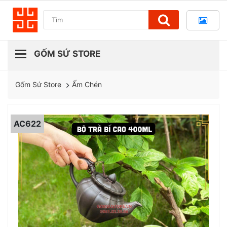
Ấm Chén
Gốm Sứ Store
AC622