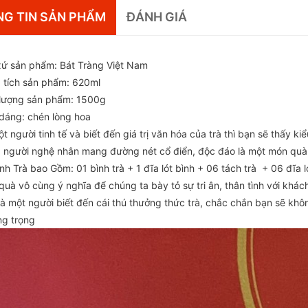
G TIN SẢN PHẨM
ĐÁNH GIÁ
xứ sản phẩm: Bát Tràng Việt Nam
 tích sản phẩm: 620ml
 lượng sản phẩm: 1500g
 dáng: chén lòng hoa
t người tinh tế và biết đến giá trị văn hóa của trà thì bạn sẽ thấy k
a người nghệ nhân mang đường nét cổ điển, độc đáo là một món quà 
nh Trà bao Gồm: 01 bình trà + 1 đĩa lót bình + 06 tách trà + 06 đĩa l
uà vô cùng ý nghĩa để chúng ta bày tỏ sự tri ân, thân tình với khác
là một người biết đến cái thú thưởng thức trà, chắc chắn bạn sẽ kh
ng trọng