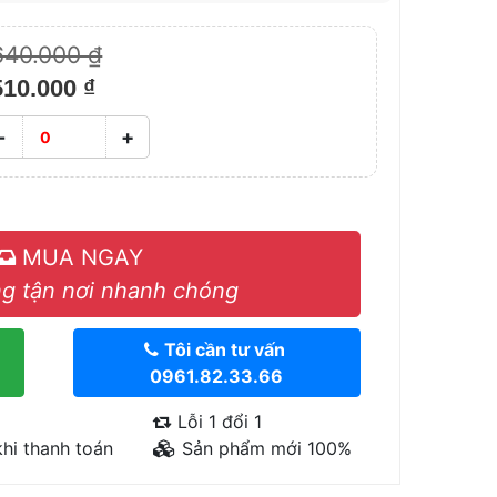
640.000 ₫
510.000 ₫
-
+
MUA NGAY
g tận nơi nhanh chóng
Tôi cần tư vấn
0961.82.33.66
Lỗi 1 đổi 1
hi thanh toán
Sản phẩm mới 100%