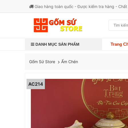
Giao hàng toàn quốc - Được kiểm tra hàng - Chấ
Trang C
DANH MỤC SẢN PHẨM
Ấm Chén
Gốm Sứ Store
AC214