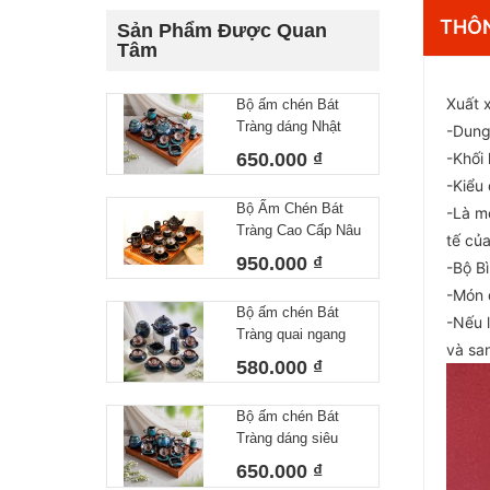
THÔN
Sản Phẩm Được Quan
Tâm
Xuất 
Bộ ấm chén Bát
Tràng dáng Nhật
-Dung
lòng hoa 550 ml
650.000 ₫
-Khối
-Kiểu
Bộ Ấm Chén Bát
-Là mộ
Tràng Cao Cấp Nâu
tế củ
Vàng Kim Dáng
950.000 ₫
-Bộ Bì
Chóp Vẽ Thuận
-Món q
Buồm Xuôi Gió
Bộ ấm chén Bát
Dung Tích 400ml
-Nếu 
Tràng quai ngang
và sa
lòng hoa 450 ml
580.000 ₫
Bộ ấm chén Bát
Tràng dáng siêu
nước lòng hoa
650.000 ₫