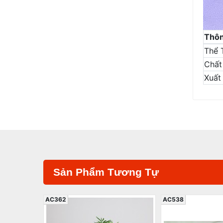
Thôn
Thể 
Chất 
Xuất
Sản Phẩm Tương Tự
AC362
AC538