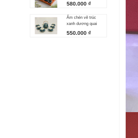
lòng xanh 550 ml
580.000 ₫
Ấm chén vẽ trúc
xanh dương quai
đồng
550.000 ₫