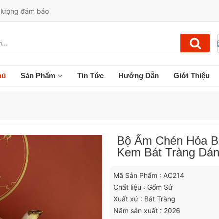
t lượng đảm bảo
hủ
Sản Phẩm
Tin Tức
Hướng Dẫn
Giới Thiệu
Bộ Ấm Chén Hỏa B
Kem Bát Tràng Dán
Mã Sản Phẩm : AC214
Chất liệu : Gốm Sứ
Xuất xứ : Bát Tràng
Năm sản xuất : 2026