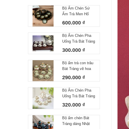
Bộ Ấm Chén Sứ
Ấm Trà Men Hổ
Phách Hoả Biến
600.000 ₫
Bát Tràng Làm Quà
Tặng Cao Cấp Kèm
Bộ Ấm Chén Pha
Khay Tròn
Uống Trà Bát Tràng
Họa Tiết Vẽ Tay Lá
300.000 ₫
Trúc Dáng Minh
Long Men Tiêu
Bộ ấm trà con trâu
Trắng
Bát Tràng vẽ hoa
sen dung tích
290.000 ₫
350ml
Bộ Ấm Chén Pha
Uống Trà Bát Tràng
Họa Tiết Vẽ Tay
320.000 ₫
Chuồn Chuồn Men
Tiêu – Dáng Ấm
Bộ ấm chén Bát
Giỏ Cua Quai
Tràng dáng Nhật
Nhôm 340ml