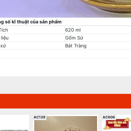
g số kĩ thuật của sản phẩm
Tích
620 ml
liệu
Gốm Sứ
 xứ
Bát Tràng
AC139
AC606