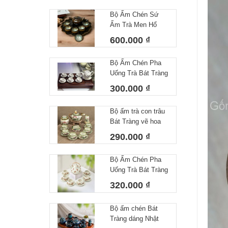
Bộ Ấm Chén Sứ
Ấm Trà Men Hổ
Phách Hoả Biến
600.000 ₫
Bát Tràng Làm Quà
Tặng Cao Cấp Kèm
Bộ Ấm Chén Pha
Khay Tròn
Uống Trà Bát Tràng
Họa Tiết Vẽ Tay Lá
300.000 ₫
Trúc Dáng Minh
Long Men Tiêu
Bộ ấm trà con trâu
Trắng
Bát Tràng vẽ hoa
sen dung tích
290.000 ₫
350ml
Bộ Ấm Chén Pha
Uống Trà Bát Tràng
Họa Tiết Vẽ Tay
320.000 ₫
Chuồn Chuồn Men
Tiêu – Dáng Ấm
Bộ ấm chén Bát
Giỏ Cua Quai
Tràng dáng Nhật
Nhôm 340ml