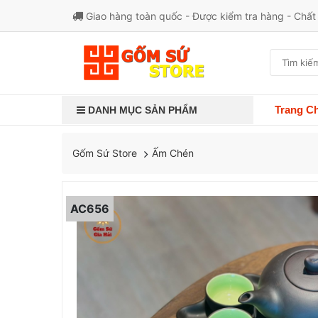
Giao hàng toàn quốc - Được kiểm tra hàng - Chấ
Trang C
DANH MỤC SẢN PHẨM
Ấm Chén
Gốm Sứ Store
AC656