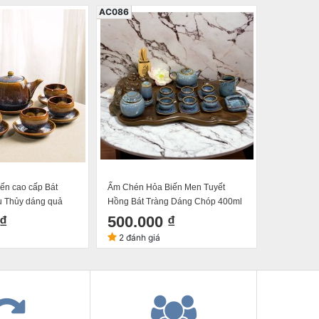
AC086
AC344
ến cao cấp Bát
Ấm Chén Hỏa Biến Men Tuyết
Bộ ấm chén
u Thủy dáng quả
Hồng Bát Tràng Dáng Chóp 400ml
Trúc Lâm T
tích 350ml
đầy đủ 40
₫
500.000 ₫
420.0
2 đánh giá