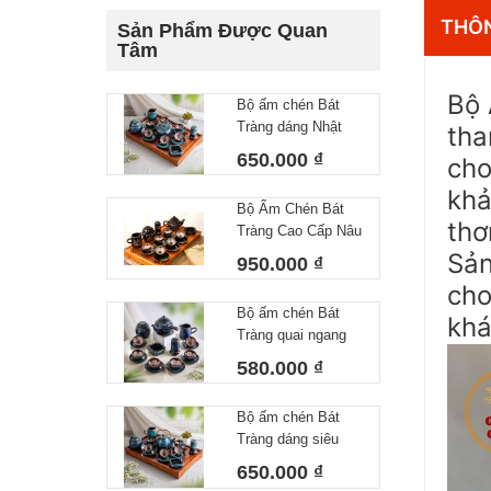
THÔN
Sản Phẩm Được Quan
Tâm
Bộ 
Bộ ấm chén Bát
Tràng dáng Nhật
tha
lòng hoa 550 ml
650.000 ₫
cho
khả
Bộ Ấm Chén Bát
thơ
Tràng Cao Cấp Nâu
Vàng Kim Dáng
Sản
950.000 ₫
Chóp Vẽ Thuận
cho
Buồm Xuôi Gió
Bộ ấm chén Bát
Dung Tích 400ml
khá
Tràng quai ngang
lòng hoa 450 ml
580.000 ₫
Bộ ấm chén Bát
Tràng dáng siêu
nước lòng hoa
650.000 ₫