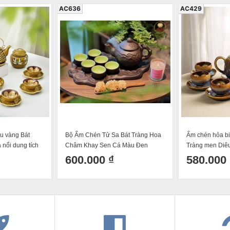
AC636
AC429
u vàng Bát
Bộ Ấm Chén Tử Sa Bát Tràng Hoa
Ấm chén hỏa bi
 nổi dung tích
Châm Khay Sen Cá Màu Đen
Tràng men Diê
400ml
hồng mới dung 
600.000 ₫
580.000 