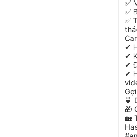
M
✅
B
✅
T
✅
thả
Ca
H
✔
K
✔
Đ
✔
H
✔
vid
Gợi
D
🍵
Q
🎁
T
🏡
Ha
#am