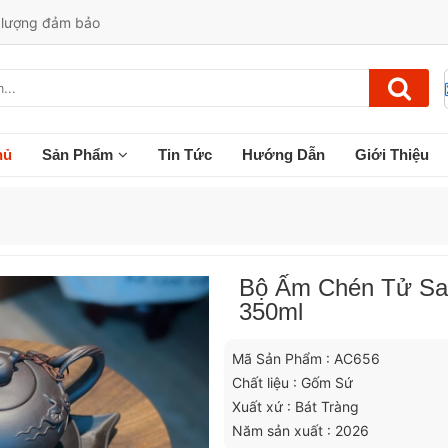
t lượng đảm bảo
hủ
Sản Phẩm
Tin Tức
Hướng Dẫn
Giới Thiệu
Bộ Ấm Chén Tử Sa 
350ml
Mã Sản Phẩm : AC656
Chất liệu : Gốm Sứ
Xuất xứ : Bát Tràng
Năm sản xuất : 2026