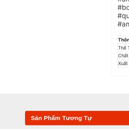
#bo
#qu
#a
Thôn
Thể 
Chất 
Xuất
Sản Phẩm Tương Tự