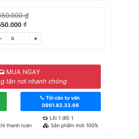
650.000 ₫
550.000 ₫
-
+
MUA NGAY
g tận nơi nhanh chóng
Tôi cần tư vấn
0961.82.33.66
Lỗi 1 đổi 1
hi thanh toán
Sản phẩm mới 100%