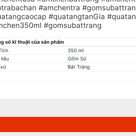
trabachan #amchentra #gomsubattra
atangcaocap #quatangtanGia #quatan
mchen350ml #gomsubattrang
g số kĩ thuật của sản phẩm
Tích
350 ml
liệu
Gốm Sứ
 xứ
Bát Tràng