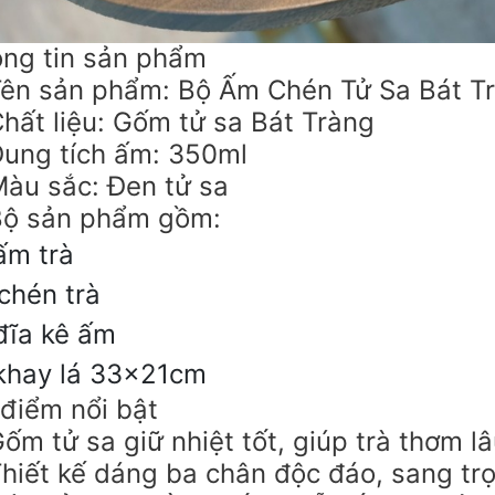
ng tin sản phẩm
ên sản phẩm: Bộ Ấm Chén Tử Sa Bát T
hất liệu: Gốm tử sa Bát Tràng
ung tích ấm: 350ml
àu sắc: Đen tử sa
ộ sản phẩm gồm:
ấm trà
chén trà
đĩa kê ấm
khay lá 33x21cm
điểm nổi bật
ốm tử sa giữ nhiệt tốt, giúp trà thơm lâ
hiết kế dáng ba chân độc đáo, sang trọ