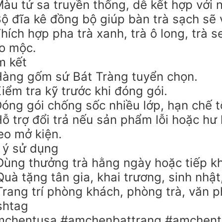
àu tử sa truyền thống, dễ kết hợp với 
ộ đĩa kê đồng bộ giúp bàn trà sạch sẽ 
hích hợp pha trà xanh, trà ô long, trà se
o mộc.
m kết
àng gốm sứ Bát Tràng tuyển chọn.
iểm tra kỹ trước khi đóng gói.
óng gói chống sốc nhiều lớp, hạn chế t
ỗ trợ đổi trả nếu sản phẩm lỗi hoặc hư
eo mở kiện.
 ý sử dụng
ùng thưởng trà hằng ngày hoặc tiếp k
uà tặng tân gia, khai trương, sinh nhật,
rang trí phòng khách, phòng trà, văn p
shtag
chentusa #amchenbattrang #amchent