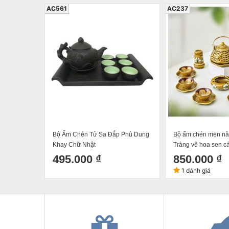
AC561
AC237
Bộ Ấm Chén Tử Sa Đắp Phù Dung
Bộ ấm chén men nâ
Khay Chữ Nhật
Tràng vẽ hoa sen cá
500ml
495.000 ₫
850.000 ₫
1 đánh giá