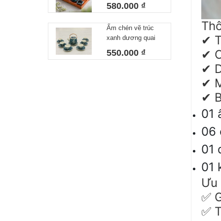
lòng xanh 550 ml
580.000 ₫
Thô
Ấm chén vẽ trúc
T
✔
xanh dương quai
đồng
C
✔
550.000 ₫
D
✔
M
✔
B
✔
01 
06 
01 
01 
Ưu 
G
✅
T
✅