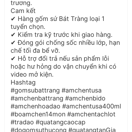
trương.
Cam kết
Hàng gốm sứ Bát Tràng loại 1
✔
tuyển chọn.
Kiểm tra kỹ trước khi giao hàng.
✔
Đóng gói chống sốc nhiều lớp, hạn
✔
chế tối đa bể vỡ.
Hỗ trợ đổi trả nếu sản phẩm lỗi
✔
hoặc hư hỏng do vận chuyển khi có
video mở kiện.
Hashtag
#gomsubattrang #amchentusa
#amchenbattrang #amchenbido
#amchenhoadao #amchentusa400ml
#boamchen14mon #amchentachlot
#tradao #quatangcaocap
#dogomsuthucong #quatangtanGia