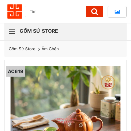
Ấm Chén
Gốm Sứ Store
AC619