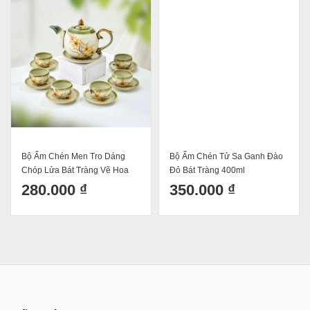
Bộ Ấm Chén Men Tro Dáng
Bộ Ấm Chén Tử Sa Ganh Đào
Chóp Lửa Bát Tràng Vẽ Hoa
Đỏ Bát Tràng 400ml
Mai Dung Tích 500ml
280.000 ₫
350.000 ₫