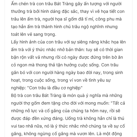
Ấm chén trà con trâu Bát Tràng gây ấn tượng với người
thưởng trà bởi hình dáng đặc sắc, thay vì vẽ họa tiết con
trâu lên ấm trà, người họa sĩ gốm đã tỉ mỉ, công phu mà
tạo hẳn ấm trà thành hình chú trâu ngộ nghĩnh nhưng
toát lên vẻ sang trọng.
Lấy hình ảnh của con trâu với sự siêng năng khắc họa lên
ấm trà với ý thức nhắc nhở bản thân: tuy sẽ có thời gian
bận rộn vất vả nhưng rồi có ngày được đứng trên bờ ăn
cỏ ngon mà thong thả tận hưởng cuộc sống. Con trâu
gắn bó với con người hàng ngày bao đời nay, trong sinh
hoạt, trong cuộc sống, trong ví von về tình yêu sự
nghiệp: "Con trâu là đầu cơ nghiệp"
Bộ trà con trâu Bát Tràng là món quà ý nghĩa mà những
người thợ gốm đem tặng cho đời với mong muốn: "Tất cả
những nỗ lực và cố gắng của chúng ta hôm nay, rồi sẽ
được đáp đền xứng đáng. Uống trà không hẳn chỉ là thú
vui tao nhã nữa, nó là ý thức nhắc nhở chúng ta về sự cố
gắng, không ngừng cố gắng mà vươn lên. Là một động