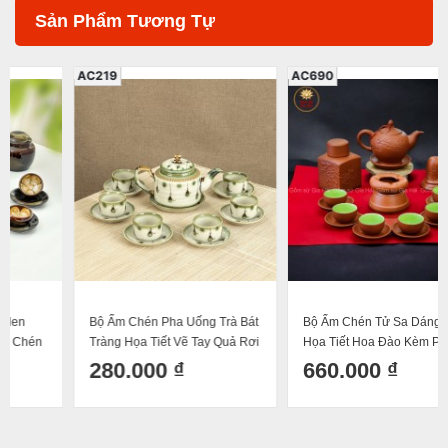
Sản Phẩm Tương Tự
AC219
AC690
Bộ Ấm Chén Pha Uống Trà Bát
Bộ Ấm Chén Tử Sa Dáng Chóp
Tràng Họa Tiết Vẽ Tay Quả Rơi
Họa Tiết Hoa Đào Kèm Phụ
Dáng Ấm Vai Vuông Độc Đáo
Kiện 300ml
280.000 ₫
660.000 ₫
500ml