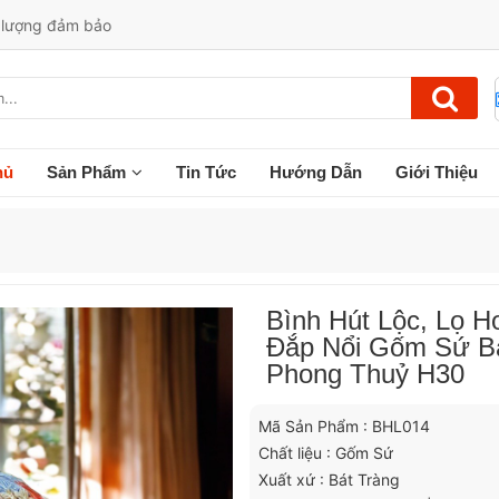
t lượng đảm bảo
hủ
Sản Phẩm
Tin Tức
Hướng Dẫn
Giới Thiệu
Bình Hút Lộc, Lọ H
Đắp Nổi Gốm Sứ Bá
Phong Thuỷ H30
Mã Sản Phẩm : BHL014
Chất liệu : Gốm Sứ
Xuất xứ : Bát Tràng