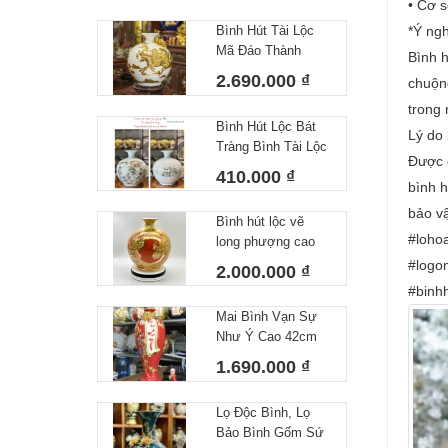
• Cơ 
Bình Hút Tài Lộc
*Ý ng
Mã Đáo Thành
Bình h
Công Cao 30 cm
2.690.000 ₫
chuộng
trong
Bình Hút Lộc Bát
Lý do 
Tràng Bình Tài Lộc
Được c
Công Danh Tài Lộc
410.000 ₫
Trắng
bình h
bảo vậ
Bình hút lộc vẽ
#loho
long phượng cao
cấp Bát Tràng
#logo
2.000.000 ₫
#binhh
Mai Bình Vạn Sự
Như Ý Cao 42cm
1.690.000 ₫
Lọ Độc Bình, Lọ
Bảo Bình Gốm Sứ