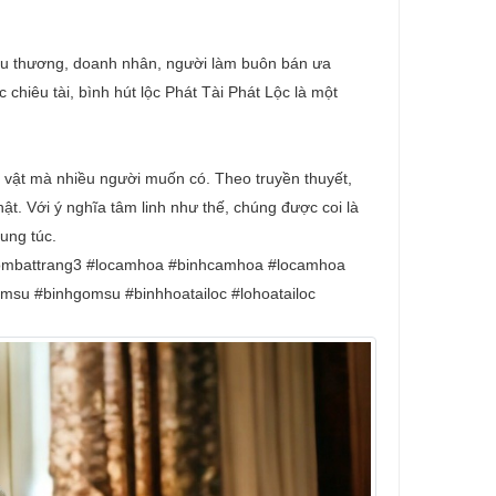
tiểu thương, doanh nhân, người làm buôn bán ưa
 chiêu tài, bình hút lộc Phát Tài Phát Lộc là một
u vật mà nhiều người muốn có. Theo truyền thuyết,
ật. Với ý nghĩa tâm linh như thế, chúng được coi là
ung túc.
ombattrang3 #locamhoa #binhcamhoa #locamhoa
su #binhgomsu #binhhoatailoc #lohoatailoc