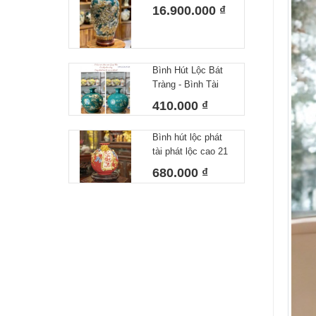
Bát Tràng Màu
16.900.000 ₫
Xanh Họa Tiết Đắp
Nổi Công Hoa Vẽ
Vàng Cao 80cm
Bình Hút Lộc Bát
Tràng - Bình Tài
Lộc Công Danh Tài
410.000 ₫
Lộc Xanh Lá
Bình hút lộc phát
tài phát lộc cao 21
cm
680.000 ₫