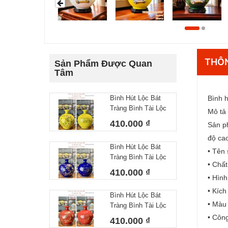
THÔN
Sản Phẩm Được Quan
Tâm
Bình Hút Lộc Bát
Bình h
Tràng Bình Tài Lộc
Mô tả
Công Danh Tài Lộc
410.000 ₫
Sản ph
Vàng
độ cao
Bình Hút Lộc Bát
• Tên 
Tràng Bình Tài Lộc
• Chất
Công Danh Tài Lộc
410.000 ₫
Xanh Dương
• Hình
• Kíc
Bình Hút Lộc Bát
• Màu 
Tràng Bình Tài Lộc
Công Danh Tài Lộc
• Công
410.000 ₫
Màu Đỏ