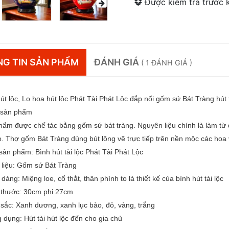
Được kiểm tra trước k
G TIN SẢN PHẨM
ĐÁNH GIÁ
( 1 ĐÁNH GIÁ )
út lộc, Lọ hoa hút lộc Phát Tài Phát Lộc đắp nổi gốm sứ Bát Tràng hút 
 sản phẩm
ẩm được chế tác bằng gốm sứ bát tràng. Nguyên liệu chính là làm từ đ
. Thợ gốm Bát Tràng dùng bút lông vẽ trực tiếp trên nền mộc các hoa 
sản phẩm: Bình hút tài lộc Phát Tài Phát Lộc
 liệu: Gốm sứ Bát Tràng
 dáng: Miệng loe, cổ thắt, thân phình to là thiết kế của bình hút tài lộc
h thước: 30cm phi 27cm
sắc: Xanh dương, xanh lục bảo, đỏ, vàng, trắng
 dụng: Hút tài hút lộc đến cho gia chủ