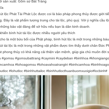
sở sản xuất: Gốm sứ Bát Tràng
hĩa
út lộc Phát Tài Phát Lộc được coi là bảo pháp phong thủy được giới 
. Đây là vật phẩm tượng trưng cho tài lộc, phú quý. Với ý nghĩa cầu lộc
 những bảo vật đáng để sở hữu nếu bạn là dân kinh doanh.
khiến bình hút tài lộc được nhiều người yêu thích
ho là một bửu bối của Phật pháp, bình hút lộc là một trong những bá
út tài lộc là một trong những vật phẩm được tìm thấy dưới chân Đức Ph
t phong thủy có khả năng cải thiện vận mệnh, giúp gia chủ muôn đời s
a #gomsu #gomsubattrang #caymini #caydeban #binhhoa #khongiang
mcamhoa #lohoagomsu #lohoavahoatrangtri #binhcamhoa #binhhoagom
utloc #lohutloc #binhhuttailoc #binhhutlocthuanbuomxuoigio#locbinh#