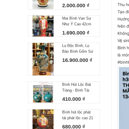
cấp Bát Tràng
Thu hú
2.000.000 ₫
Tạo đ
Mai Bình Vạn Sự
Hướng
Như Ý Cao 42cm
Nên đ
1.690.000 ₫
Không 
Vệ si
Lọ Độc Bình, Lọ
Bình 
Bảo Bình Gốm Sứ
là món
Bát Tràng Màu
16.900.000 ₫
#binh
Xanh Họa Tiết Đắp
Nổi Công Hoa Vẽ
Vàng Cao 80cm
Bình Hút Lộc Bát
Tràng - Bình Tài
Lộc Công Danh Tài
410.000 ₫
Lộc Xanh Lá
Bình hút lộc phát
tài phát lộc cao 21
cm
680.000 ₫