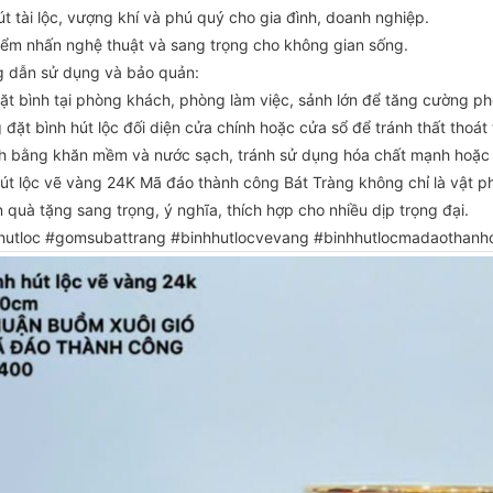
t tài lộc, vượng khí và phú quý cho gia đình, doanh nghiệp.
iểm nhấn nghệ thuật và sang trọng cho không gian sống.
 dẫn sử dụng và bảo quản:
ặt bình tại phòng khách, phòng làm việc, sảnh lớn để tăng cường ph
đặt bình hút lộc đối diện cửa chính hoặc cửa sổ để tránh thất thoát t
nh bằng khăn mềm và nước sạch, tránh sử dụng hóa chất mạnh hoặc 
hút lộc vẽ vàng 24K Mã đáo thành công Bát Tràng không chỉ là vật 
 quà tặng sang trọng, ý nghĩa, thích hợp cho nhiều dịp trọng đại.
hutloc #gomsubattrang #binhhutlocvevang #binhhutlocmadaothanh