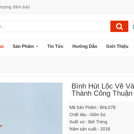
t lượng đảm bảo
hủ
Sản Phẩm
Tin Tức
Hướng Dẫn
Giới Thiệu
Bình Hút Lộc Vẽ V
Thành Công Thuận 
Mã Sản Phẩm : BHL078
Chất liệu : Gốm Sứ
Xuất xứ : Bát Tràng
Năm sản xuất : 2026