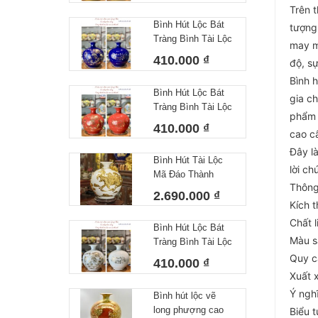
Trên 
Bình Hút Lộc Bát
tượng
Tràng Bình Tài Lộc
may m
Công Danh Tài Lộc
410.000 ₫
độ, sự
Xanh Dương
Bình h
Bình Hút Lộc Bát
gia c
Tràng Bình Tài Lộc
phẩm 
Công Danh Tài Lộc
410.000 ₫
cao c
Màu Đỏ
Đây l
Bình Hút Tài Lộc
lời ch
Mã Đáo Thành
Thông
Công Cao 30 cm
2.690.000 ₫
Kích 
Chất 
Bình Hút Lộc Bát
Màu s
Tràng Bình Tài Lộc
Công Danh Tài Lộc
Quy c
410.000 ₫
Trắng
Xuất 
Ý ngh
Bình hút lộc vẽ
long phượng cao
Biểu 