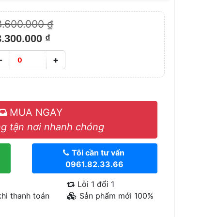
3.600.000 ₫
3.300.000 ₫
-
+
MUA NGAY
g tận nơi nhanh chóng
Tôi cần tư vấn
0961.82.33.66
Lỗi 1 đổi 1
hi thanh toán
Sản phẩm mới 100%