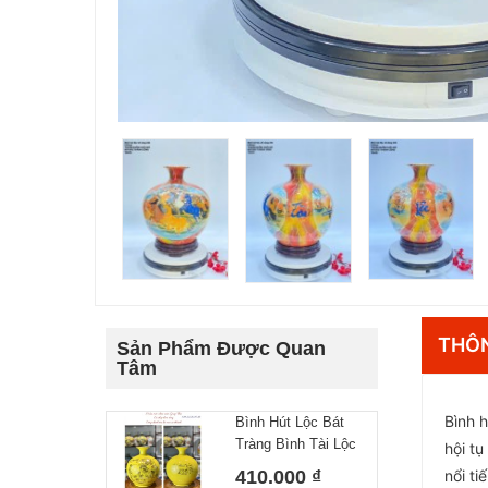
THÔN
Sản Phẩm Được Quan
Tâm
Bình 
Bình Hút Lộc Bát
Tràng Bình Tài Lộc
hội t
Công Danh Tài Lộc
410.000 ₫
nổi t
Vàng