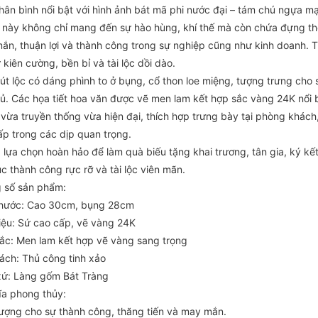
thân bình nổi bật với hình ảnh bát mã phi nước đại – tám chú ngựa m
 này không chỉ mang đến sự hào hùng, khí thế mà còn chứa đựng th
ắn, thuận lợi và thành công trong sự nghiệp cũng như kinh doanh. T
 kiên cường, bền bỉ và tài lộc dồi dào.
út lộc có dáng phình to ở bụng, cổ thon loe miệng, tượng trưng cho s
hủ. Các họa tiết hoa văn được vẽ men lam kết hợp sắc vàng 24K nổi b
vừa truyền thống vừa hiện đại, thích hợp trưng bày tại phòng khách
ấp trong các dịp quan trọng.
à lựa chọn hoàn hảo để làm quà biếu tặng khai trương, tân gia, ký 
úc thành công rực rỡ và tài lộc viên mãn.
 số sản phẩm:
thước: Cao 30cm, bụng 28cm
liệu: Sứ cao cấp, vẽ vàng 24K
ắc: Men lam kết hợp vẽ vàng sang trọng
ách: Thủ công tinh xảo
xứ: Làng gốm Bát Tràng
ĩa phong thủy:
tượng cho sự thành công, thăng tiến và may mắn.