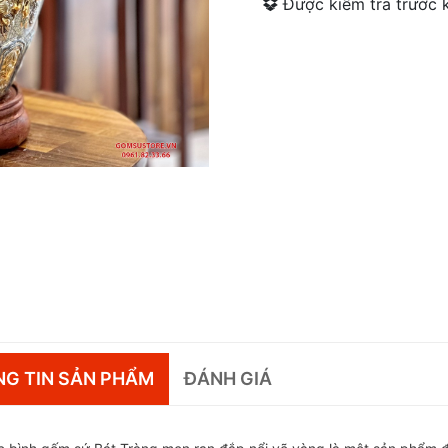
Được kiểm tra trước k
G TIN SẢN PHẨM
ĐÁNH GIÁ