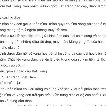
c bình gốm sứ Bát Tràng men rạn đắp nổi vẽ vàng là một sản phẩm
gốm Bát Tràng. Sản phẩm là bình gốm Bát Tràng cao cấp, được làm t
Ả SẢN PHẨM:
 bình hay còn gọi là “bảo bình” (bình quý) có hình dáng phình to ở b
dáng mang đậm ý nghĩa phong thủy tốt đẹp.
đào là sự kết hợp độc đáo giữa hình ảnh của loài chim công và hoa đ
uôn mang đến những điều tốt đẹp, may mắn: Mang ý nghĩa của hạnh 
 cho gia chủ
bình được đắp nổi vẽ vàng họa tiết chim công và các loài hoa trên
ẩm. Chất liệu vàng được vẽ lên là biểu tượng của sự kim tiền, tài lộc
thước: cao 80cm
liệu: gốm sứ cao cấp Bát Tràng
xứ: Bát Tràng, Việt Nam
IỂM NỔI BẬT:
ình ( bảo bình) có kiểu dáng vô cùng khó sản xuất bởi phần thân trê
ộc bình vẽ vàng còn trải qua đến 3 lần nung ở nhiệt độ cao nhất 128
họn vô cùng cần thận.