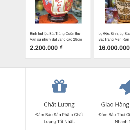
Bình hút lộc Bát Tràng Cuốn thư
Lọ Độc Bình, Lọ B
Vạn sự như ý dát vàng cao 28cm
Bát Tràng Men Rạn 
phi 25cm
Nổi Thuận Buồm Xu
2.200.000 ₫
16.000.000
Cao 80cm
Chất Lượng
Giao Hàng 
Đảm Bảo Sản Phẩm Chất
Đảm Bảo Thời G
Lượng Tốt Nhất.
Nhanh 