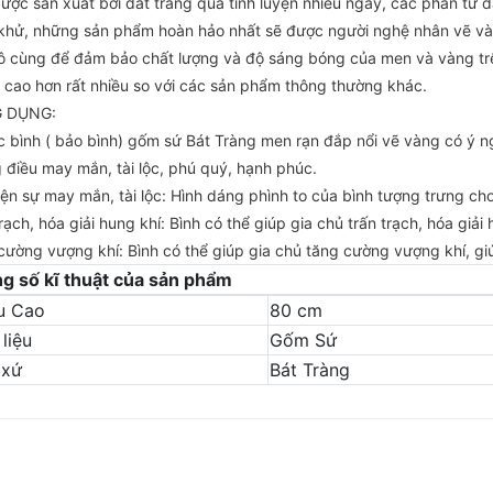
ược sản xuất bởi đất trắng quá tinh luyện nhiều ngày, các phân tử đấ
khử, những sản phẩm hoàn hảo nhất sẽ được người nghệ nhân vẽ vàng 
ô cùng để đảm bảo chất lượng và độ sáng bóng của men và vàng tr
á cao hơn rất nhiều so với các sản phẩm thông thường khác.
 DỤNG:
c bình ( bảo bình) gốm sứ Bát Tràng men rạn đắp nổi vẽ vàng có ý ng
 điều may mắn, tài lộc, phú quý, hạnh phúc.
iện sự may mắn, tài lộc: Hình dáng phình to của bình tượng trưng cho
rạch, hóa giải hung khí: Bình có thể giúp gia chủ trấn trạch, hóa giả
ường vượng khí: Bình có thể giúp gia chủ tăng cường vượng khí, giúp
g số kĩ thuật của sản phẩm
u Cao
80 cm
liệu
Gốm Sứ
 xứ
Bát Tràng