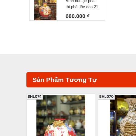
Bình hút lộc phát
tài phát lộc cao 21
cm
680.000 ₫
Sản Phẩm Tương Tự
BHL074
BHL070