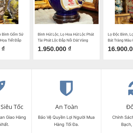
ảo Bình Gốm Sứ
Bình Hút Lộc, Lọ Hoa Hút Lộc Phát
Lọ Độc Bình, L
Họa Tiết Đắp
Tài Phát Lộc Đắp Nổi Dát Vàng
Bát Tràng Màu 
ôi Gió Vẽ Vàng
Gốm Sứ Bát Tràng Men Màu Hút
Nổi Bát Mã Vẽ
 ₫
1.950.000 ₫
16.900.0
Tài Lộc Phong Thuỷ H28
Siêu Tốc
An Toàn
Đổ
ian Giao Hàng
Bảo Vệ Quyền Lợi Người Mua
Chính Sách
Nhất.
Hàng Tối Đa.
Bạch,