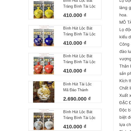
Lọ độ
Bình Hút Lộc Bát
Tràng Bình Tài Lộc
làng 
Công Danh Tài Lộc
410.000 ₫
hoa.
Vàng
MÔ T
Bình Hút Lộc Bát
Lọ độc
Tràng Bình Tài Lộc
kiểu 
Công Danh Tài Lộc
410.000 ₫
Công 
Xanh Dương
đào l
Bình Hút Lộc Bát
vượng
Tràng Bình Tài Lộc
Thân 
Công Danh Tài Lộc
410.000 ₫
sản ph
Màu Đỏ
Kích 
Bình Hút Tài Lộc
Chất 
Mã Đáo Thành
Xuất 
Công Cao 30 cm
2.690.000 ₫
ĐẶC Đ
Độc b
Bình Hút Lộc Bát
biệt đ
Tràng Bình Tài Lộc
Công Danh Tài Lộc
lựa c
410.000 ₫
Trắng