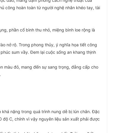
 độc đáo, mang đậm phong cách nghệ thuật của
hủ công hoàn toàn từ người nghệ nhân khéo tay, tài
ụng, phần cổ bình thu nhỏ, miệng bình loe rộng là
ào nở rộ. Trong phong thủy, ý nghĩa họa tiết công
phúc sum vầy. Đem lại cuộc sống an khang thịnh
 nền màu đỏ, mang đến sự sang trọng, đẳng cấp cho
.
n khá nặng trong quá trình nung dễ bị lún chân. Đặc
0 độ C, chính vì vậy nguyên liệu sản xuất phải được