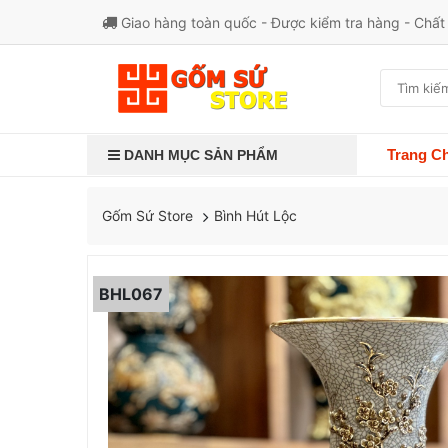
Giao hàng toàn quốc - Được kiểm tra hàng - Chấ
Trang C
DANH MỤC SẢN PHẨM
Bình Hút Lộc
Gốm Sứ Store
BHL067