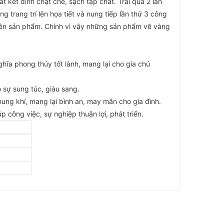
t kết dính chặt chẽ, sạch tạp chất. Trải qua 2 lần
trang trí lên họa tiết và nung tiếp lần thứ 3 công
ên sản phẩm. Chính vì vậy những sản phẩm vẽ vàng
hĩa phong thủy tốt lành, mang lại cho gia chủ
 sự sung túc, giàu sang.
i hung khí, mang lại bình an, may mắn cho gia đình.
 công việc, sự nghiệp thuận lợi, phát triển.