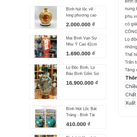
Bình đ
nung 
Bình hút lộc vẽ
long phượng cao
phu v
cấp Bát Tràng
có gi
2.000.000 ₫
CÔNG
Mai Bình Vạn Sự
Lọ độ
Như Ý Cao 42cm
những
1.690.000 ₫
Thể h
Trấn t
Lọ Độc Bình, Lọ
Tăng c
Bảo Bình Gốm Sứ
Thôn
Bát Tràng Màu
16.900.000 ₫
Chiề
Xanh Họa Tiết Đắp
Nổi Công Hoa Vẽ
Chất 
Vàng Cao 80cm
Xuất
Bình Hút Lộc Bát
Tràng - Bình Tài
Lộc Công Danh Tài
410.000 ₫
Lộc Xanh Lá