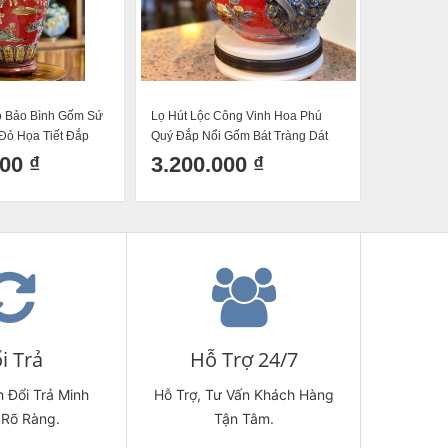
ọ Bảo Bình Gốm Sứ
Lọ Hút Lộc Công Vinh Hoa Phú
Bình hút l
Đỏ Họa Tiết Đắp
Quý Đắp Nổi Gốm Bát Tràng Dát
Mã đáo thà
 Vàng Cao 80cm
Vàng Cao 30cm
00 ₫
3.200.000 ₫
3.300
i Trả
Hỗ Trợ 24/7
 Đổi Trả Minh
Hỗ Trợ, Tư Vấn Khách Hàng
 Rõ Ràng.
Tận Tâm.