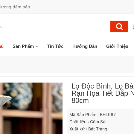
t lượng đảm bảo
hủ
Sản Phẩm
Tin Tức
Hướng Dẫn
Giới Thiệu
Lọ Độc Bình, Lọ B
Rạn Họa Tiết Đắp 
80cm
Mã Sản Phẩm : BHL067
Chất liệu : Gốm Sứ
Xuất xứ : Bát Tràng