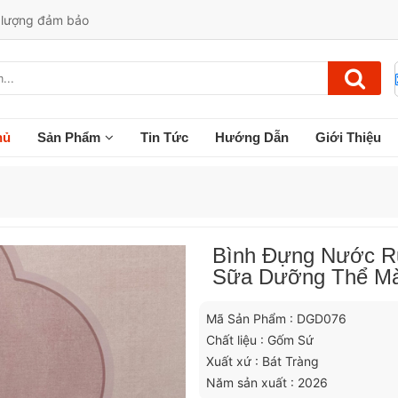
t lượng đảm bảo
hủ
Sản Phẩm
Tin Tức
Hướng Dẫn
Giới Thiệu
Bình Đựng Nước Rử
Sữa Dưỡng Thể Mà
Mã Sản Phẩm : DGD076
Chất liệu : Gốm Sứ
Xuất xứ : Bát Tràng
Năm sản xuất : 2026