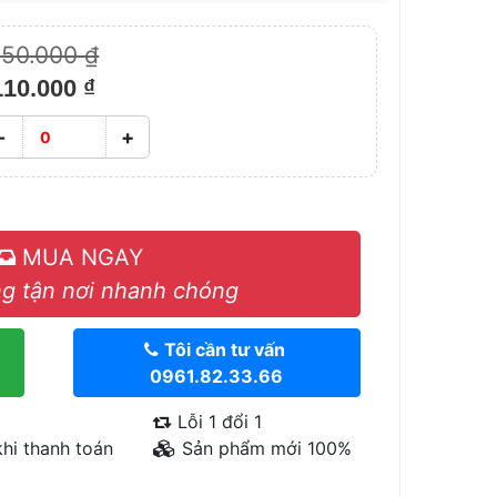
150.000 ₫
110.000 ₫
-
+
MUA NGAY
g tận nơi nhanh chóng
Tôi cần tư vấn
0961.82.33.66
Lỗi 1 đổi 1
hi thanh toán
Sản phẩm mới 100%