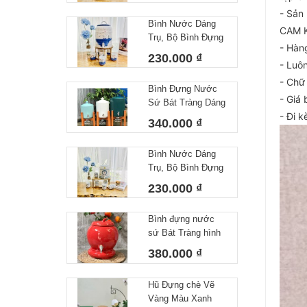
- Sản
Decor Dễ Thương
Bình Nước Dáng
Cốc Uống Nước
CAM 
Trụ, Bộ Bình Đựng
Sứ Bát Tràng
- Hàng
Nước Hoạ Tiết Vẽ
230.000 ₫
- Luô
Tay Biển Khơi
Dáng Cốc Trụ
- Chữ
Bình Đựng Nước
Decor Dễ Thương
- Giá
Sứ Bát Tràng Dáng
Cốc Uống Nước
- Đi k
Gân Dung Tích 4L
Sứ Bát Tràng
340.000 ₫
Bình Nước Dáng
Trụ, Bộ Bình Đựng
Nước Hoạ Tiết Vẽ
230.000 ₫
Tay DoRaeMon
Dáng Cốc Tròn
Bình đựng nước
Decor Dễ Thương
sứ Bát Tràng hình
Cốc Uống Nước
quả đào dung tích
Sứ Bát Tràng
380.000 ₫
5L
Hũ Đựng chè Vẽ
Vàng Màu Xanh