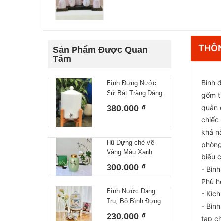
THÔN
Sản Phẩm Được Quan
Tâm
Bình 
Bình Đựng Nước
Sứ Bát Tràng Dáng
gốm t
Gân Dung Tích 10L
380.000 ₫
quản 
chiếc
khả n
Hũ Đựng chè Vẽ
phòng
Vàng Màu Xanh
biếu 
Ngọc, Lọ đựng Trà
300.000 ₫
- Bình
Gốm Sứ Bát Tràng
Phù h
Cao Cấp
Bình Nước Dáng
- Kíc
Trụ, Bộ Bình Đựng
- Bìn
Nước Hoạ Tiết Vẽ
230.000 ₫
tạp c
Tay DoRaeMon