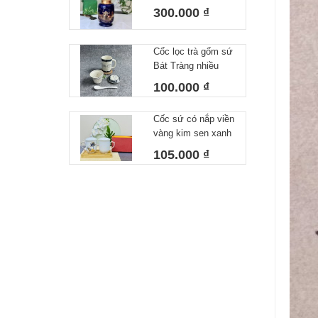
Dương, Lọ đựng
300.000 ₫
Trà Gốm Sứ Bát
Tràng Cao Cấp Cao
17cm Dk13cm
Cốc lọc trà gốm sứ
Bát Tràng nhiều
hoạ tiết cá viền
100.000 ₫
300ml
Cốc sứ có nắp viền
vàng kim sen xanh
cao cấp Bát Tràng
105.000 ₫
hàng chọn kĩ