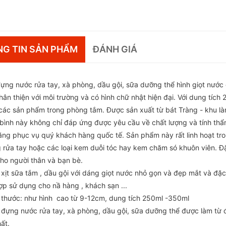
G TIN SẢN PHẨM
ĐÁNH GIÁ
đựng nước rửa tay, xà phòng, dầu gội, sữa dưỡng thể hình giọt nướ
hân thiện với môi trường và có hình chữ nhật hiện đại. Với dung tích
các sản phẩm trong phòng tắm. Được sản xuất từ bát Tràng - khu là
 bình này không chỉ đáp ứng được yêu cầu về chất lượng và tính th
ăng phục vụ quý khách hàng quốc tế. Sản phẩm này rất linh hoạt tr
 rửa tay hoặc các loại kem duỗi tóc hay kem chăm só khuôn viên. Đặ
cho người thân và bạn bè.
 xịt sữa tắm , dầu gội với dáng giọt nước nhỏ gọn và đẹp mắt và đặc 
ợp sử dụng cho nầ hàng , khách sạn ...
h thước: như hình cao từ 9-12cm, dung tích 250ml -350ml
h đựng nước rửa tay, xà phòng, dầu gội, sữa dưỡng thể được làm từ 
hất.