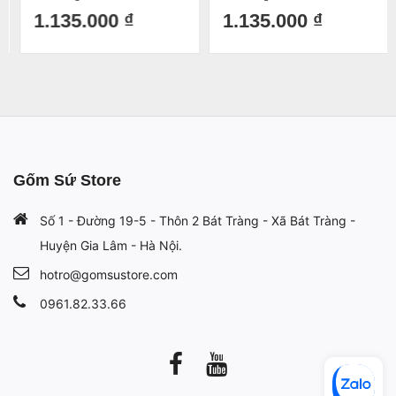
Hoa Sen (8 món)
S3 (8 món)
1.135.000 ₫
1.135.000 ₫
Gốm Sứ Store
Số 1 - Đường 19-5 - Thôn 2 Bát Tràng - Xã Bát Tràng -
Huyện Gia Lâm - Hà Nội.
hotro@gomsustore.com
0961.82.33.66