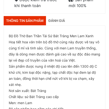
khi thanh toán
mới 100%
THÔNG TIN SẢN PHẨM
ĐÁNH GIÁ
Bộ Đồ Thờ Ban Thần Tài Sứ Bát Tràng Men Lam Xanh
Hoạ tiết hoa văn trên bộ đồ thờ cúng này được vẽ tay vô
cùng tỉ mỉ và tinh sảo. Cùng với men Lam truyền thống,
đây là dòng men được đánh giá cao về sự độc đáo mang
lại vẻ đẹp cổ truyền của văn hoá của Việt.
Sản phẩm được nung ở nhiệt độ cao lên đến 1300 độ C
khử chì, kim loại độc nặng, tạp chất độc hại đem lại độ
an toàn, đồng thời hạn chế nứt vỡ khi bị va chạm, xây
xát nhẹ.
Nơi sản xuất: Bát Tràng
Chất liệu: sứ Bát Tràng cao cấp
Men: men Lam
Bộ sản phẩm bao gồm các chi tiết: