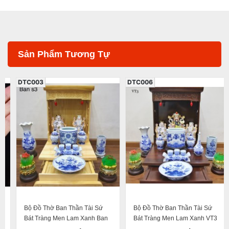
Sản Phẩm Tương Tự
DTC003
DTC006
Bộ Đồ Thờ Ban Thần Tài Sứ
Bộ Đồ Thờ Ban Thần Tài Sứ
Bát Tràng Men Lam Xanh Ban
Bát Tràng Men Lam Xanh VT3
S3 (8 món)
(9 món)