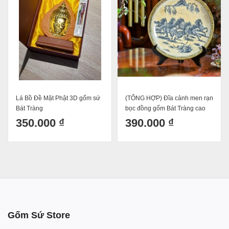
(TỔNG HỢP) Đĩa cảnh men rạn
Bộ tượng ông bà anh mẫu mới
bọc đồng gốm Bát Tràng cao
nhất - Tượng trang trí nhà cửa
cấp- Trang trí phòng khách/
ông bà đèn đánh ôm mèo
390.000 ₫
120.000 ₫
Món quà sang trọng tinh tế
16x11cm
tuyển chọn phi 26cm
Gốm Sứ Store