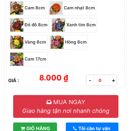
Cam 8cm
Cam nhạt 8cm
Đỏ đô 8cm
Xanh tím 8cm
Vàng 8cm
Hồng 8cm
Cam 17cm
8.000 ₫
-
+
GIÁ :
MUA NGAY
Giao hàng tận nơi nhanh chóng
GIỎ HÀNG
Tôi cần tư vấn