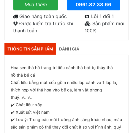
Mua thêm
0961.82.33.66
Giao hàng toàn quốc
Lỗi 1 đổi 1
Được kiểm tra trước khi
Sản phẩm mới
thanh toán
100%
THÔNG TIN SẢN PHẨM
ĐÁNH GIÁ
Hoa sen thả hồ trang trí tiểu cảnh thả bát tụ thủy,thả
hồ,thả bể cá
Chất liệu bằng mút xốp gồm nhiều lớp cánh và 1 lớp lá,
thích hợp với thả hoa vào bể cá, làm vật phong
thuỷ..v...v...
✔️ Chất liệu: xốp
✔️ Xuất sứ: việt nam
✔️ Lưu ý: Trong các môi trường ánh sáng khác nhau, màu
sắc sản phẩm có thể thay đổi chút ít so với hình ảnh, quý