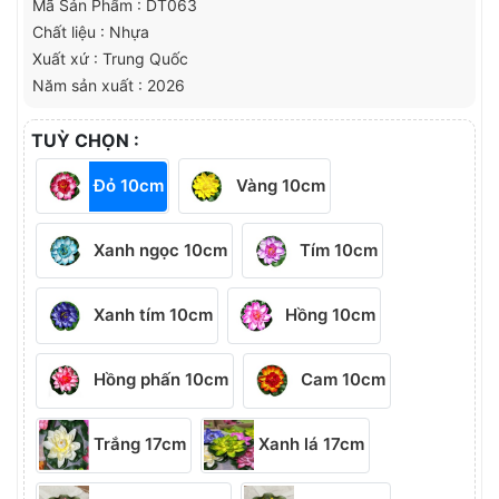
Mã Sản Phẩm : DT063
Chất liệu : Nhựa
Xuất xứ : Trung Quốc
Năm sản xuất : 2026
TUỲ CHỌN :
Đỏ 10cm
Vàng 10cm
Xanh ngọc 10cm
Tím 10cm
Xanh tím 10cm
Hồng 10cm
Hồng phấn 10cm
Cam 10cm
Trắng 17cm
Xanh lá 17cm