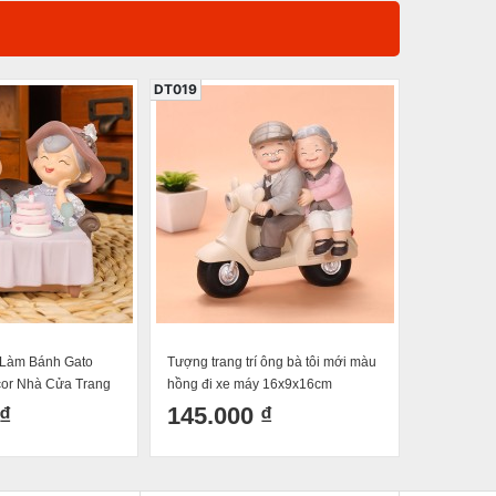
DT019
DT050
Làm Bánh Gato
Tượng trang trí ông bà tôi mới màu
Đĩa trang t
or Nhà Cửa Trang
hồng đi xe máy 16x9x16cm
Vịt Tăm Ao
Quà Tặng Ý Nghĩa
₫
145.000 ₫
390.0
n Yêu