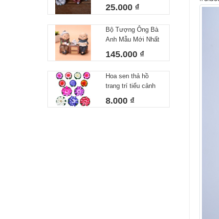
Bộ tượng chú tiểu
25.000 ₫
đáng yêu Bộ 4 chú
tiểu decor siêu xinh
Bộ Tượng Ông Bà
Anh Mẫu Mới Nhất
- Tượng Trang Trí
145.000 ₫
Nhà Cửa Ông Bà
Uống Trà 10x15cm
Hoa sen thả hồ
trang trí tiểu cảnh
thả bát tụ thủy,thả
8.000 ₫
hồ,thả bể cá