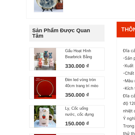
THÔN
Sản Phẩm Được Quan
Tâm
Đĩa c
Gấu Hoạt Hình
Bearbrick Bằng
-Sản 
Gốm Trang Trí Nhà
330.000 ₫
-Xuất
Cửa 28x14cm
-Chất
Đèn led vòng tròn
-Màu 
40cm trang trí mèo
-Kích
thần tài, tượng
350.000 ₫
Đĩa c
phong thuỷ
độ 12
Ly, Cốc uống
nhiệt
nước, cốc đựng
Ý ngh
cháo hình mèo,
150.000 ₫
Trong
heo, hổ có nắp sứ
kèm thìa xịn xò
thử t