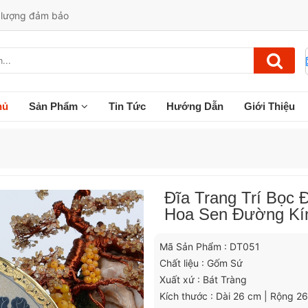
t lượng đảm bảo
hủ
Sản Phẩm
Tin Tức
Hướng Dẫn
Giới Thiệu
Đĩa Trang Trí Bọc
Hoa Sen Đường Kí
Mã Sản Phẩm : DT051
Chất liệu : Gốm Sứ
Xuất xứ : Bát Tràng
Kích thước : Dài 26 cm | Rộng 2