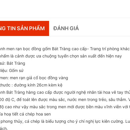
G TIN SẢN PHẨM
ĐÁNH GIÁ
ảnh men rạn bọc đồng gốm Bát Tràng cao cấp- Trang trí phòng khách
phẩm là cảnh được ưa chuộng tuyển chọn sản xuất đến hiện nay
 sứ: Bát Tràng
 liệu: Gốm sứ
men: men rạn giả cổ bọc đồng vàng
 thước : đường kính 26cm kèm kệ
ảnh Bát Tràng hàng cao cấp được người nghệ nhân tài hoa vẽ tay thủ 
00 độ C, để toát lên được màu sắc, nước men trong trẻo, sâu thẳm. V
 độ cao như vậy màu sắc trong men mới được bền màu vĩnh viễn với t
ĩa hoạ tiết cá chép hoa sen
 phong thủy, cá chép là biểu tượng cho ý chí nghị lực kiên cường. 
hách.