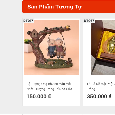
Sản Phẩm Tương Tự
DT017
DT067
Bộ Tượng Ông Bà Anh Mẫu Mới
Lá Bồ Đề Mặt Phật 
Nhất - Tượng Trang Trí Nhà Cửa
Tràng
Ông Bà Xích Đu 17x16cm
150.000 ₫
350.000 ₫