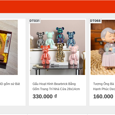
DT031
DT068
3D gốm sứ Bát
Gấu Hoạt Hình Bearbrick Bằng
Tượng Ông Bà 
Gốm Trang Trí Nhà Cửa 28x14cm
Hạnh Phúc Dec
Trí Bánh Kem 
330.000 ₫
160.000 
Cho Người Thâ