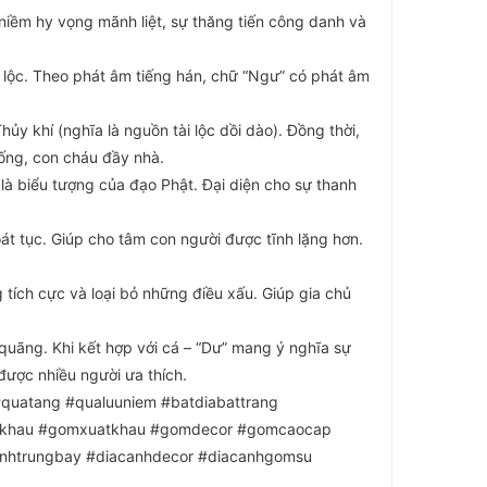
niềm hy vọng mãnh liệt, sự thăng tiến công danh và
 lộc. Theo phát âm tiếng hán, chữ “Ngư” có phát âm
ủy khí (nghĩa là nguồn tài lộc dồi dào). Đồng thời,
ống, con cháu đầy nhà.
 là biểu tượng của đạo Phật. Đại diện cho sự thanh
át tục. Giúp cho tâm con người được tĩnh lặng hơn.
tích cực và loại bỏ những điều xấu. Giúp gia chủ
 quãng. Khi kết hợp với cá – “Dư” mang ý nghĩa sự
 được nhiều người ưa thích.
quatang #qualuuniem #batdiabattrang
pkhau #gomxuatkhau #gomdecor #gomcaocap
anhtrungbay #diacanhdecor #diacanhgomsu