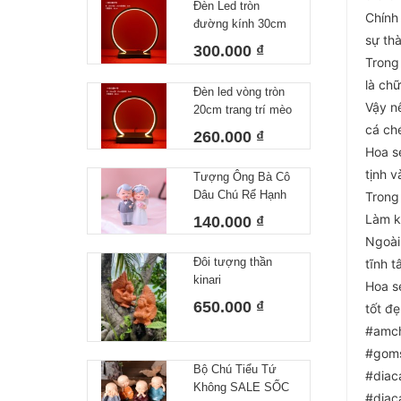
Đèn Led tròn
Chính
đường kính 30cm
sự th
trang trí mèo thần
300.000 ₫
tài, tượng phong
Trong
thuỷ
là chữ
Đèn led vòng tròn
Vậy nê
20cm trang trí mèo
thần tài, tượng
cá ch
260.000 ₫
phong thuỷ
Hoa se
tịnh v
Tượng Ông Bà Cô
Dâu Chú Rể Hạnh
Trong
Phúc Decor Nhà
Làm k
140.000 ₫
Cửa Trang Trí
Ngoài
Bánh Kem Quà
Đôi tượng thần
tĩnh 
Tặng Ý Nghĩa Cho
kinari
Người Thân Yêu
Hoa se
650.000 ₫
tốt đẹ
#amch
#gom
Bộ Chú Tiểu Tứ
#diac
Không SALE SỐC
#diac