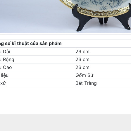
g số kĩ thuật của sản phẩm
u Dài
26 cm
u Rộng
26 cm
u Cao
26 cm
liệu
Gốm Sứ
 xứ
Bát Tràng