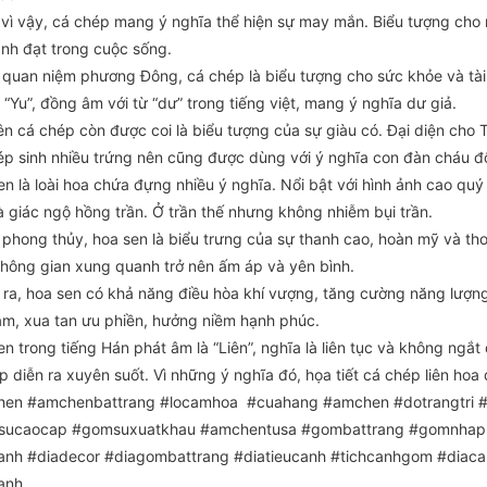
 vì vậy, cá chép mang ý nghĩa thể hiện sự may mắn. Biểu tượng cho 
ành đạt trong cuộc sống.
 quan niệm phương Đông, cá chép là biểu tượng cho sức khỏe và tài
 “Yu”, đồng âm với từ “dư” trong tiếng việt, mang ý nghĩa dư giả.
n cá chép còn được coi là biểu tượng của sự giàu có. Đại diện cho Th
ép sinh nhiều trứng nên cũng được dùng với ý nghĩa con đàn cháu đ
n là loài hoa chứa đựng nhiều ý nghĩa. Nổi bật với hình ảnh cao quý
à giác ngộ hồng trần. Ở trần thế nhưng không nhiễm bụi trần.
 phong thủy, hoa sen là biểu trưng của sự thanh cao, hoàn mỹ và tho
hông gian xung quanh trở nên ấm áp và yên bình.
 ra, hoa sen có khả năng điều hòa khí vượng, tăng cường năng lượng 
tâm, xua tan ưu phiền, hưởng niềm hạnh phúc.
n trong tiếng Hán phát âm là “Liên”, nghĩa là liên tục và không ngắt
p diễn ra xuyên suốt. Vì những ý nghĩa đó, họa tiết cá chép liên hoa
en #amchenbattrang #locamhoa #cuahang #amchen #dotrangtri #
sucaocap #gomsuxuatkhau #amchentusa #gombattrang #gomnha
anh #diadecor #diagombattrang #diatieucanh #tichcanhgom #diac
anh