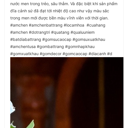
nước men trong trẻo, sâu thẳm. Và đặc biệt khi sản phẩm
đĩa cảnh sứ đã đạt tới nhiệt độ cao như vậy màu sắc
trong men mới được bền màu vĩnh viễn với thời gian.
#amchen #amchenbattrang #locamhoa #cuahang
#amchen #dotrangtri #quatang #qualuuniem
#batdiabattrang #gomsucaocap #gomsuxuatkhau
#amchentusa #gombattrang #gomnhapkhau
#gomxuatkhau #gomdecor #gomcaocap #diacanh #d