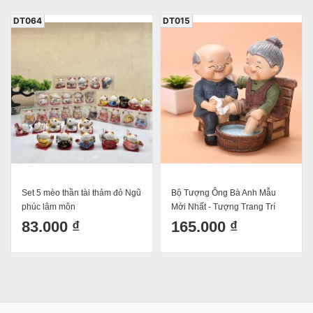
DT064
DT015
Set 5 mèo thần tài thảm đỏ Ngũ
Bộ Tượng Ông Bà Anh Mẫu
phúc lâm môn
Mới Nhất - Tượng Trang Trí
Nhà Cửa Ông Bà Rửa Chân
83.000 ₫
165.000 ₫
16x17cm