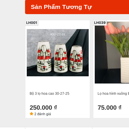
Sản Phẩm Tương Tự
LH001
LH039
Bộ 3 lọ hoa cao 30-27-25
Lọ hoa hình vuông 
250.000 ₫
75.000 ₫
2 đánh giá