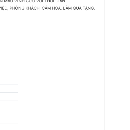
 BỀN MÀU VĨNH CỬU VỚI THỜI GIAN
VIỆC, PHÒNG KHÁCH, CẮM HOA, LÀM QUÀ TẶNG,