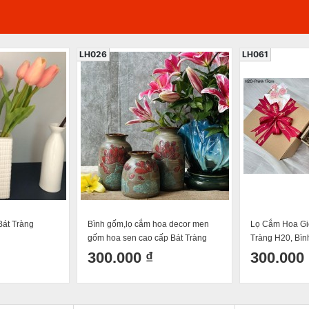
LH026
LH061
Bát Tràng
Bình gốm,lọ cắm hoa decor men
Lọ Cắm Hoa Gi
gốm hoa sen cao cấp Bát Tràng
Tràng H20, Bìn
(set 3 bình)
Men Hỏa Biến 
300.000 ₫
300.000 
Sành Điệu Mẫu