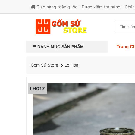
Giao hàng toàn quốc - Được kiểm tra hàng - Chấ
Trang C
DANH MỤC SẢN PHẨM
Lọ Hoa
Gốm Sứ Store
LH017