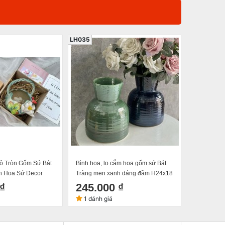
LH035
LH031
ỏ Tròn Gốm Sứ Bát
Bình hoa, lọ cắm hoa gốm sứ Bát
Bình gốm,l
h Hoa Sứ Decor
Tràng men xanh dáng đầm H24x18
may mắn kh
Bóng Sang Trọng,
miệng 12cm
bình)
₫
245.000 ₫
300.0
 5
1 đánh giá