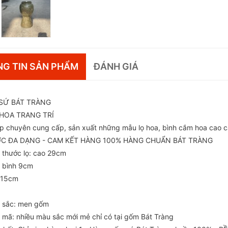
G TIN SẢN PHẨM
ĐÁNH GIÁ
SỨ BÁT TRÀNG
 HOA TRANG TRÍ
p chuyên cung cấp, sản xuất những mẫu lọ hoa, bình cắm hoa ca
C ĐA DẠNG - CAM KẾT HÀNG 100% HÀNG CHUẨN BÁT TRÀNG
 thước lọ: cao 29cm
 bình 9cm
 15cm
sắc: men gốm
mã: nhiều màu sắc mới mẻ chỉ có tại gốm Bát Tràng