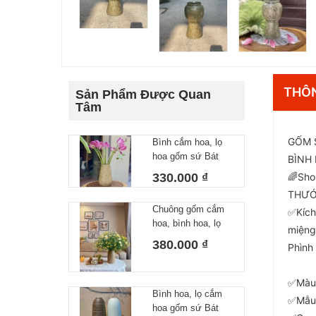
THÔN
Sản Phẩm Được Quan
Tâm
GỐM 
Bình cắm hoa, lọ
hoa gốm sứ Bát
BÌNH
Tràng men rêu đắp
330.000 ₫
🌈Sho
hoạ tiết Hoa sen
THƯỚ
cao 29cm
Chuông gốm cắm
✅Kích
hoa, bình hoa, lọ
miệng
hoa khắc hoạ tiết
380.000 ₫
Phình
gốm sứ Bát Tràng
H29
✅Màu 
Bình hoa, lọ cắm
✅Mẫu 
hoa gốm sứ Bát