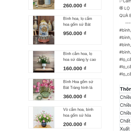
✅Cam 
Tràng dáng chuông
260.000 ₫
🏵 L
thon cao 33cm
QUÀ 
Bình hoa, lọ cắm
-----
hoa gốm sứ Bát
#bình
Tràng dáng Chuông
950.000 ₫
Liên Hoa cắm đào
#bình
huyền 46cm
#bình
#bình
Bình cắm hoa, lọ
#lọ_c
hoa sứ dáng ly cao
men mộc vân ganh
#lọ_c
160.000 ₫
màu trắng, nâu cao
#lọ_c
21cm
Bình Hoa gốm sứ
Bát Tràng hình lá
Thôn
sen cắm hoa siêu
360.000 ₫
Chiề
dễ, siêu đẹp
Chiề
H23x35(kèm lót)
Vò cắm hoa, bình
Chiề
hoa gốm sứ hỏa
Chất 
biến cao cấp Bát
200.000 ₫
Tràng màu xanh
Xuất