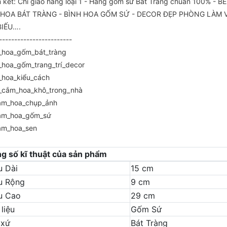
kết: Chỉ giao hàng loại 1 - Hàng gốm sứ Bát Tràng chuần 100% -
Ọ HOA BÁT TRÀNG - BÌNH HOA GỐM SỨ - DECOR ĐẸP PHÒNG LÀM 
BIẾU….
----------------------
_hoa_gốm_bát_tràng
_hoa_gốm_trang_trí_decor
_hoa_kiểu_cách
_cắm_hoa_khô_trong_nhà
ắm_hoa_chụp_ảnh
ắm_hoa_gốm_sứ
ắm_hoa_sen
g số kĩ thuật của sản phẩm
u Dài
15 cm
u Rộng
9 cm
u Cao
29 cm
liệu
Gốm Sứ
 xứ
Bát Tràng