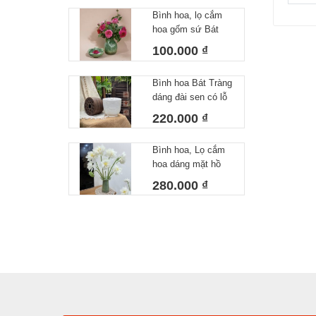
siêu đẹp
Bình hoa, lọ cắm
hoa gốm sứ Bát
Tràng men xanh
100.000 ₫
dáng nụ nhỏ
H15cm
Bình hoa Bát Tràng
dáng đài sen có lỗ
cố định giúp chia
220.000 ₫
đều tán hoa, 2 màu
men trắng và nâu
Bình hoa, Lọ cắm
hoa dáng mặt hồ
miệng lá độc đáo
280.000 ₫
Bát Tràng H26x21