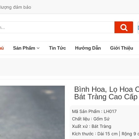
t lượng đảm bảo
hủ
Sản Phẩm
Tin Tức
Hướng Dẫn
Giới Thiệu
Bình Hoa, Lọ Hoa 
Bát Tràng Cao Cấp
Mã Sản Phẩm : LH017
Chất liệu : Gốm Sứ
Xuất xứ : Bát Tràng
Kích thước : Dài 15 cm | Rộng 9