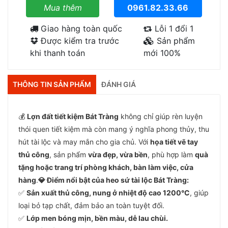
Mua thêm
0961.82.33.66
Giao hàng toàn quốc
Lỗi 1 đổi 1
Được kiểm tra trước
Sản phẩm
khi thanh toán
mới 100%
THÔNG TIN SẢN PHẨM
ĐÁNH GIÁ
💰
Lợn đất tiết kiệm Bát Tràng
không chỉ giúp rèn luyện
thói quen tiết kiệm mà còn mang ý nghĩa phong thủy, thu
hút tài lộc và may mắn cho gia chủ. Với
họa tiết vẽ tay
thủ công
, sản phẩm
vừa đẹp, vừa bền
, phù hợp làm
quà
tặng hoặc trang trí phòng khách, bàn làm việc, cửa
hàng
.
💎 Điểm nổi bật của heo sứ tài lộc Bát Tràng:
✅
Sản xuất thủ công, nung ở nhiệt độ cao 1200°C
, giúp
loại bỏ tạp chất, đảm bảo an toàn tuyệt đối.
✅
Lớp men bóng mịn, bền màu, dễ lau chùi.