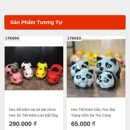
Sản Phẩm Tương Tự
LTK033
LTK015
Heo Tiết Kiệm Gấu Trúc Bát
Heo Đất Tiết Kiệm Dáng Cánh
Tràng Gốm Sứ Thủ Công
Tiên Lợn Nơ Gốm Sứ Bát
Tràng Thủ Công
65.000 ₫
320.000 ₫