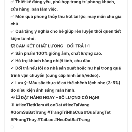
✅
Thiết kế đáng yêu, phù hợp trang trí phòng khách,
cửa hàng, bàn làm việc.
✅
Món quà phong thủy thu hút tài lộc, may mắn cho gia
chủ.
✅
Quà tặng ý nghĩa cho bé giúp rèn luyện thói quen tiết
kiệm từ nhỏ.
💥 CAM KẾT CHẤT LƯỢNG - ĐỔI TRẢ 1:1
✔
Sản phẩm 100% giống ảnh, chất lượng cao.
✔
Hỗ trợ khách hàng nhiệt tình, chu đáo.
✔
Đổi trả nếu lỗi do nhà sản xuất hoặc hư hại trong quá
trình vận chuyển (cung cấp hình ảnh/video).
✔
Lưu ý: Màu sắc thực tế có thể chênh lệch nhẹ (3-5%)
do điều kiện ánh sáng màn hình.
📢
💥 ĐẶT HÀNG NGAY – SỐ LƯỢNG CÓ HẠN!
🔖
#HeoTietKiem #LonDat #HeoTaiVang
#GomSuBatTrang #TrangTriNhaCua #QuaTangTet
#PhongThuy #TaiLoc #HeoDatBatTrang