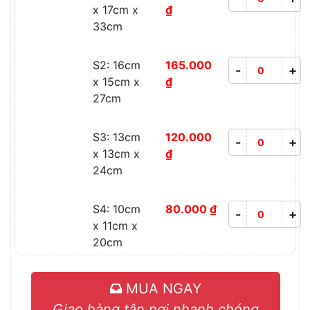
x 17cm x
₫
33cm
S2: 16cm
165.000
-
+
x 15cm x
₫
27cm
S3: 13cm
120.000
-
+
x 13cm x
₫
24cm
S4: 10cm
80.000 ₫
-
+
x 11cm x
20cm
MUA NGAY
Giao hàng tận nơi nhanh chóng