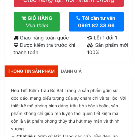
GIỎ HÀNG
Tôi cần tư vấn
Mua thêm
0961.82.33.66
Giao hàng toàn quốc
Lỗi 1 đổi 1
Được kiểm tra trước khi
Sản phẩm mới
thanh toán
100%
THÔNG TIN SẢN PHẨM
ĐÁNH GIÁ
Heo Tiết Kiệm Trâu Bò Bát Tràng là sản phẩm gốm sứ
độc đáo, mang biểu tượng của sự chăm chỉ và tài lộc. Với
thiết kế mô phỏng hình dáng trâu bò khỏe khoắn, sản
phẩm không chỉ giúp rèn luyện thói quen tiết kiệm mà
còn là vật phẩm phong thủy thu hút may mắn và thịnh
vượng.
🔹
Chất liệu:
Gốm sứ Bát Tràng cao cấp, bền đẹp, an