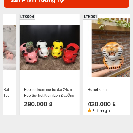
Sản Phẩm Tương Tự
LTK004
LTK001
Heo tiết kiệm mẹ bé dài 24cm
Hổ tiết kiệm
Heo Sứ Tiết Kiệm Lợn Đất Ống
Heo Hoạ Tiết Vẽ Tay Dễ
290.000 ₫
420.000 ₫
Thương Gốm Sứ Bát Tràng
3 đánh giá