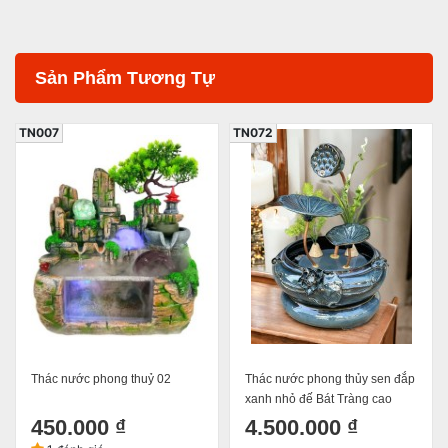
Sản Phẩm Tương Tự
TN007
TN072
Thác nước phong thuỷ 02
Thác nước phong thủy sen đắp
xanh nhỏ đế Bát Tràng cao
42cm
450.000 ₫
4.500.000 ₫