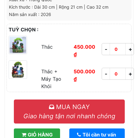
Kích thước : Dài 30 cm | Rộng 21 cm | Cao 32 cm
Năm sản xuất : 2026
TUỲ CHỌN :
Thác
450.000
-
+
₫
Thác +
500.000
-
+
Máy Tạo
₫
Khói
MUA NGAY
Giao hàng tận nơi nhanh chóng
GIỎ HÀNG
Tôi cần tư vấn