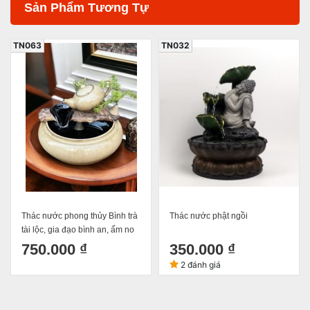
Sản Phẩm Tương Tự
TN063
TN032
Thác nước phong thủy Bình trà
Thác nước phật ngồi
tài lộc, gia đạo bình an, ấm no
hạnh phúc Bát Tràng
750.000 ₫
350.000 ₫
2 đánh giá