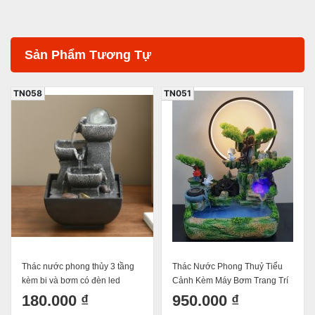
Sản Phẩm Tương Tự
TN058
TN051
Thác nước phong thủy 3 tầng
Thác Nước Phong Thuỷ Tiểu
kèm bi và bơm có đèn led
Cảnh Kèm Máy Bơm Trang Trí
18x13x13cm mã 2366
Phong Thủy Mã 16858
180.000 ₫
950.000 ₫