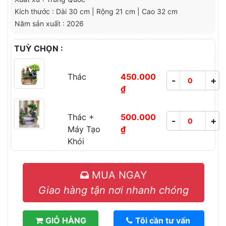
Kích thước : Dài 30 cm | Rộng 21 cm | Cao 32 cm
Năm sản xuất : 2026
TUỲ CHỌN :
Thác
450.000
-
+
₫
Thác +
500.000
-
+
Máy Tạo
₫
Khói
MUA NGAY
Giao hàng tận nơi nhanh chóng
GIỎ HÀNG
Tôi cần tư vấn