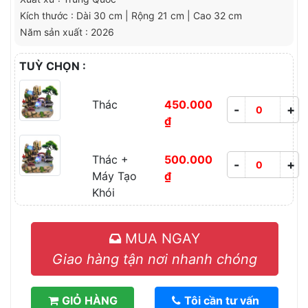
Kích thước : Dài 30 cm | Rộng 21 cm | Cao 32 cm
Năm sản xuất : 2026
TUỲ CHỌN :
Thác
450.000
-
+
₫
Thác +
500.000
-
+
Máy Tạo
₫
Khói
MUA NGAY
Giao hàng tận nơi nhanh chóng
GIỎ HÀNG
Tôi cần tư vấn