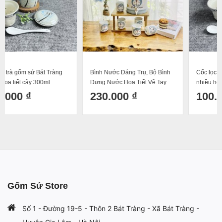
Bình Nước Dáng Trụ, Bộ Bình
Cốc lọc trà gốm sứ Bát Tràng
Đựng Nước Hoạ Tiết Vẽ Tay
nhiều hoạ tiết bổ khung 300ml
DoRaeMon Dáng Cốc Tròn
230.000 ₫
100.000 ₫
Decor Dễ Thương Cốc Uống
Nước Sứ Bát Tràng
Gốm Sứ Store
Số 1 - Đường 19-5 - Thôn 2 Bát Tràng - Xã Bát Tràng -