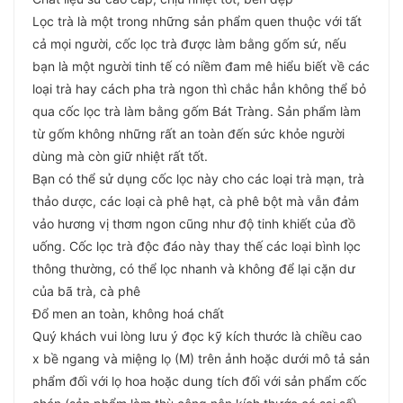
Lọc trà là một trong những sản phẩm quen thuộc với tất
cả mọi người, cốc lọc trà được làm bằng gốm sứ, nếu
bạn là một người tinh tế có niềm đam mê hiểu biết về các
loại trà hay cách pha trà ngon thì chắc hẳn không thể bỏ
qua cốc lọc trà làm bằng gốm Bát Tràng. Sản phẩm làm
từ gốm không những rất an toàn đến sức khỏe người
dùng mà còn giữ nhiệt rất tốt.
Bạn có thể sử dụng cốc lọc này cho các loại trà mạn, trà
thảo dược, các loại cà phê hạt, cà phê bột mà vẫn đảm
vảo hương vị thơm ngon cũng như độ tinh khiết của đồ
uống. Cốc lọc trà độc đáo này thay thế các loại bình lọc
thông thường, có thể lọc nhanh và không để lại cặn dư
của bã trà, cà phê
Đổ men an toàn, không hoá chất
Quý khách vui lòng lưu ý đọc kỹ kích thước là chiều cao
x bề ngang và miệng lọ (M) trên ảnh hoặc dưới mô tả sản
phẩm đối với lọ hoa hoặc dung tích đối với sản phẩm cốc