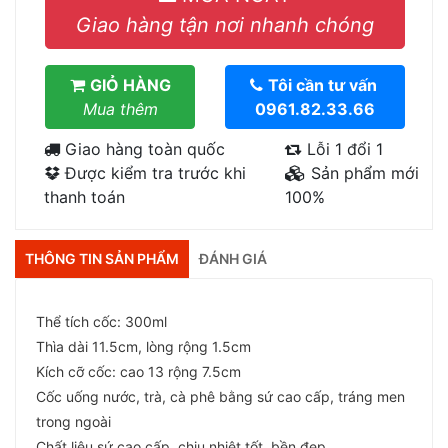
Giao hàng tận nơi nhanh chóng
GIỎ HÀNG
Tôi cần tư vấn
Mua thêm
0961.82.33.66
Giao hàng toàn quốc
Lỗi 1 đổi 1
Được kiểm tra trước khi
Sản phẩm mới
thanh toán
100%
THÔNG TIN SẢN PHẨM
ĐÁNH GIÁ
Thể tích cốc: 300ml
Thìa dài 11.5cm, lòng rộng 1.5cm
Kích cỡ cốc: cao 13 rộng 7.5cm
Cốc uống nước, trà, cà phê bằng sứ cao cấp, tráng men
trong ngoài
Chất liệu sứ cao cấp, chịu nhiệt tốt, bền đẹp