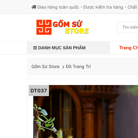
Giao hàng toàn quốc - Được kiểm tra hàng - Chấ
Trang C
DANH MỤC SẢN PHẨM
Đồ Trang Trí
Gốm Sứ Store
DT037