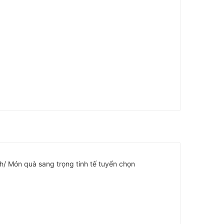
ôi để lựa chọn với nhiều họa tiết khác nhau như
á hải, ông thọ, hoa sen cá chép, song ngư, tứ linh,
à ý nghĩa.
a có bọc đồng là có phần đồng được bọc đồng diềm
ẩm đĩa không bọc là sẽ chỉ có phần sứ và không
CH CÓ NHU CẦU MUA CÁC PHI KHÁC HOẶC HÀNG
 0961823366
abieu
quatang #qualuuniem #batdiabattrang
pkhau #gomxuatkhau #gomdecor #gomcaocap
anhtrungbay #diacanhdecor #diacanhgomsu