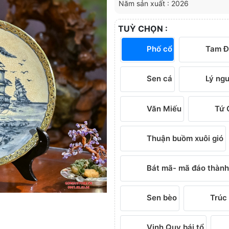
Năm sản xuất : 2026
TUỲ CHỌN :
Phố cổ
Tam Đ
Sen cá
Lý ngư
Văn Miếu
Tứ 
Thuận buồm xuôi gió
Bát mã- mã đáo thành
Sen bèo
Trúc
Vinh Quy bái tổ