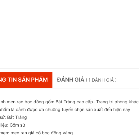
 sản phẩm đĩa trưng bày ưng ý bạn đến với Gốm Sứ Bát Tràng chúng t
ào, sơn thủy, rồng chầu nguyệt, vinh quy bái tổ, phố cổ, bát tiên qu
ý, tứ cảnh.... các bạn lựa chọn sử dụng làm quà tặng cũng rất đẹp v
hẩm Đĩa có 2 kiểu là không bọc đồng và có bọc đồng. Sản phẩm đĩ
 viền đĩa giúp bảo vệ và làm sang chảnh sản phẩm hơn, còn sản ph
bọc đồng xung quanh.
N PHẨM BÊN TRÊN LÀ PHI 26 VÀ PHI 30 CÓ BỌC ĐỒNG, QUÝ KHÁ
G BỌC VUI LÒNG NHẮN TIN TRỰC TIẾP CHO SHOP HOẶC LIÊN HỆ
này chuẩn 100% hàng Bát Tràng sản xuất
ẢM ƠN QUÝ KHÁCH ĐÃ GHÉ THĂM GIAN HÀNG !!
anhmenran #diacanh #gomsubattrang #decornhacua #quatang #qu
en #amchenbattrang #locamhoa #cuahang #amchen #dotrangtri #
sucaocap #gomsuxuatkhau #amchentusa #gombattrang #gomnha
anh #diadecor #diagombattrang #diatieucanh #tichcanhgom #diac
anh