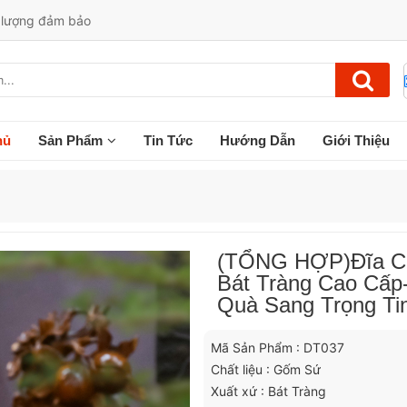
t lượng đảm bảo
hủ
Sản Phẩm
Tin Tức
Hướng Dẫn
Giới Thiệu
(TỔNG HỢP)Đĩa C
Bát Tràng Cao Cấp
Quà Sang Trọng Ti
Mã Sản Phẩm : DT037
Chất liệu : Gốm Sứ
Xuất xứ : Bát Tràng