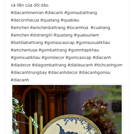
và tiền của dồi dào.
#diacanhmenran #diacanh #gomsubattrang
#decornhacua #quatang #quabieu
#amchen #amchenbattrang #locamhoa #cuahang
#amchen #dotrangtri #quatang #qualuuniem
#batdiabattrang #gomsucaocap #gomsuxuatkhau
#amchentusa #gombattrang #gomnhapkhau
#gomxuatkhau #gomdecor #gomcaocap #diacanh
#diadecor #diagombattrang #diatieucanh #tichcanhgom
#diacanhtrungbay #diacanhdecor #diacanhgomsu
#diacanh