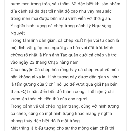
nước men trong trẻo, sâu thẳm. Và đặc biệt khi sản phẩm
đĩa cảnh sứ đã đạt tới nhiệt độ cao như vậy màu sắc
trong men mới được bền màu vĩnh viễn với thời gian.
Ý nghĩa hình tượng cá chép trong cảnh Lý Ngư Vọng
Nguyệt
Trong tâm linh dân gian, cá chép xuất hiện với tư cách là
một linh vật giúp con người giao hòa với đất trời. Minh
chứng rõ nhất là hình ảnh Táo quân cưỡi cá chép về trời
vào ngày 23 tháng Chạp hàng năm.
Câu chuyện Cá chép hóa rồng hay cá chép vượt vũ môn
hẳn không ai xa lạ. Hình tượng này được dân gian ví như
là tấm gương của ý chí, nỗ lực để vượt qua giới hạn bản
thân. Đặt chân đến bến đỗ thành công. Thể hiện ý chí
vươn lên thỏa chí tiến thủ của con người.
Trong cảnh vẽ Cá chép ngắm trăng, cùng với hình tượng
cá chép, cũng có một hình tượng khác mang ý nghĩa
phong thủy đặc biệt đó là mặt trăng.
Mặt trăng là biểu tượng cho sự thơ mộng đậm chất thi