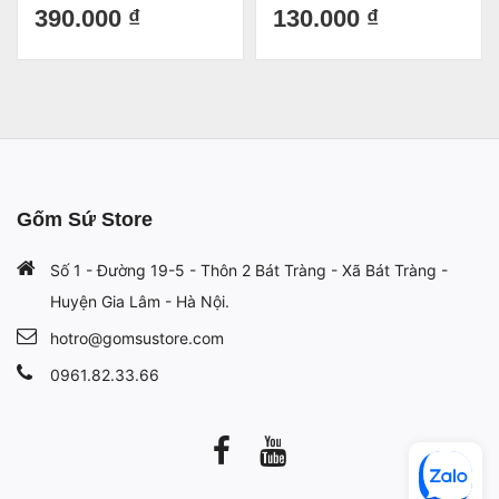
cấp- Trang trí phòng khách/
11x9.5x12.5cm
390.000 ₫
130.000 ₫
Món quà sang trọng tinh tế
tuyển chọn phi 26cm
Gốm Sứ Store
Số 1 - Đường 19-5 - Thôn 2 Bát Tràng - Xã Bát Tràng -
Huyện Gia Lâm - Hà Nội.
hotro@gomsustore.com
0961.82.33.66