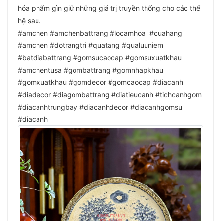
hóa phẩm gìn giữ những giá trị truyền thống cho các thế
hệ sau.
#amchen #amchenbattrang #locamhoa #cuahang
#amchen #dotrangtri #quatang #qualuuniem
#batdiabattrang #gomsucaocap #gomsuxuatkhau
#amchentusa #gombattrang #gomnhapkhau
#gomxuatkhau #gomdecor #gomcaocap #diacanh
#diadecor #diagombattrang #diatieucanh #tichcanhgom
#diacanhtrungbay #diacanhdecor #diacanhgomsu
#diacanh