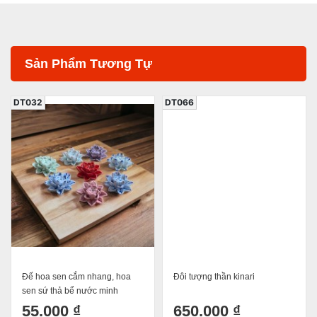
Sản Phẩm Tương Tự
DT032
DT066
Đế hoa sen cắm nhang, hoa
Đôi tượng thần kinari
sen sứ thả bể nước minh
đường tụ thuỷ 5.5cm
55.000 ₫
650.000 ₫