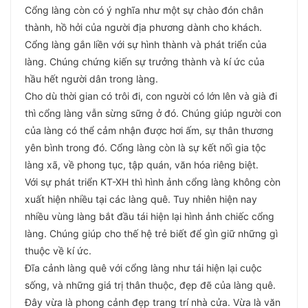
Cổng làng còn có ý nghĩa như một sự chào đón chân
thành, hồ hởi của người địa phương dành cho khách.
Cổng làng gắn liền với sự hình thành và phát triển của
làng. Chúng chứng kiến sự trưởng thành và kí ức của
hầu hết người dân trong làng.
Cho dù thời gian có trôi đi, con người có lớn lên và già đi
thì cổng làng vẫn sừng sững ở đó. Chúng giúp người con
của làng có thể cảm nhận được hơi ấm, sự thân thương
yên bình trong đó. Cổng làng còn là sự kết nối gia tộc
làng xã, về phong tục, tập quán, văn hóa riêng biệt.
Với sự phát triển KT-XH thì hình ảnh cổng làng không còn
xuất hiện nhiều tại các làng quê. Tuy nhiên hiện nay
nhiều vùng làng bắt đầu tái hiện lại hình ảnh chiếc cổng
làng. Chúng giúp cho thế hệ trẻ biết để gìn giữ những gì
thuộc về kí ức.
Đĩa cảnh làng quê với cổng làng như tái hiện lại cuộc
sống, và những giá trị thân thuộc, đẹp đẽ của làng quê.
Đây vừa là phong cảnh đẹp trang trí nhà cửa. Vừa là văn