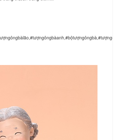
#tượngôngbàlão,#tượngôngbàanh,#bộtượngôngbà,#tượngôngba