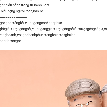
g trí tiểu cảnh,trang trí bánh kem
 biếu tặng người thân,bạn bè 
==============
ngongba #ôngbà #tuongongabahanhphuc 
bàgià,#tượngôngbà,#tuongonggia,#tượngôngbàtôi,#tượngôngbàgià,
#ongbaanh,#ongbahanhphuc,#ongbaia,#ongbalao 
baanh #ongba 