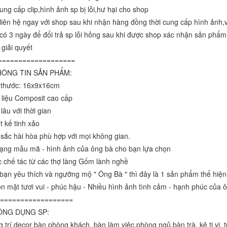
ung cấp clip,hình ảnh sp bị lỗi,hư hại cho shop 
liên hệ ngay với shop sau khi nhận hàng đồng thời cung cấp hình ảnh,
có 3 ngày để đổi trả sp lỗi hỏng sau khi được shop xác nhận sản phẩm 
giải quyết
=================== 
ÔNG TIN SẢN PHẨM: 
h thước: 16x9x16cm
 liệu Composit cao cấp
 lâu với thời gian
ết kế tinh xảo 
sắc hài hòa phù hợp với mọi không gian. 
dạng mẫu mã - hình ảnh của ông bà cho bạn lựa chọn 
 chế tác từ các thợ làng Gốm lành nghề 
bạn yêu thích và ngưỡng mộ " Ông Bà " thì đây là 1 sản phẩm thể hiện
n mặt tươi vui - phúc hậu - Nhiều hình ảnh tình cảm - hạnh phúc của
================== 
NG DỤNG SP: 
g trí decor bàn phòng khách, bàn làm việc,phòng ngủ,bàn trà, kệ ti vi, tủ