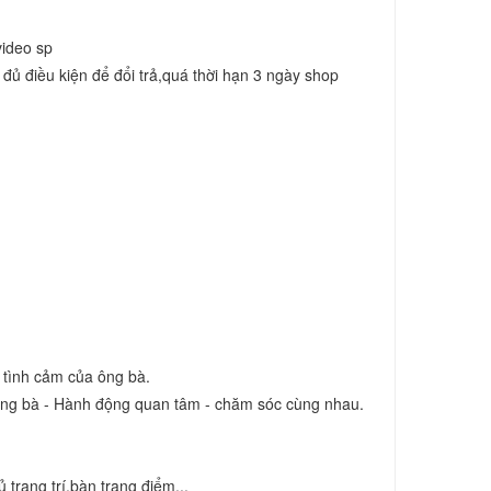
video sp
đủ điều kiện để đổi trả,quá thời hạn 3 ngày shop 
 tình cảm của ông bà.
 ông bà - Hành động quan tâm - chăm sóc cùng nhau. 
 trang trí,bàn trang điểm...