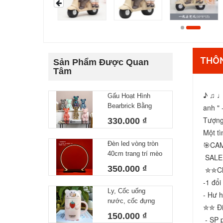
THÔN
Sản Phẩm Được Quan
Tâm
♪ ♫ ♩ 
Gấu Hoạt Hình
Bearbrick Bằng
anh " 
Gốm Trang Trí Nhà
Tượng
330.000 ₫
Cửa 28x14cm
Một tì
Đèn led vòng tròn
🎯CA
40cm trang trí mèo
 SAL
thần tài, tượng
350.000 ₫
 ✮✮Ch
phong thuỷ
-1 đổi
Ly, Cốc uống
- Hư h
nước, cốc đựng
✮✮ Đi
cháo hình mèo,
150.000 ₫
 - SP 
heo, hổ có nắp sứ