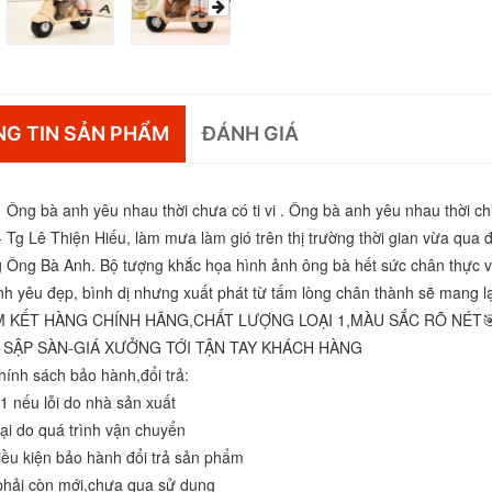
G TIN SẢN PHẨM
ĐÁNH GIÁ
Ông bà anh yêu nhau thời chưa có ti vi . Ông bà anh yêu nhau thời chưa
- Tg Lê Thiện Hiếu, làm mưa làm gió trên thị trường thời gian vừa qua
 Ông Bà Anh. Bộ tượng khắc họa hình ảnh ông bà hết sức chân thực v
nh yêu đẹp, bình dị nhưng xuất phát từ tấm lòng chân thành sẽ mang lạ
M KẾT HÀNG CHÍNH HÃNG,CHẤT LƯỢNG LOẠI 1,MÀU SẮC RÕ NÉT️
E SẬP SÀN-GIÁ XƯỞNG TỚI TẬN TAY KHÁCH HÀNG
ính sách bảo hành,đổi trả: 
 1 nếu lỗi do nhà sản xuất 
ại do quá trình vận chuyển 
ều kiện bảo hành đổi trả sản phẩm
phải còn mới,chưa qua sử dụng 