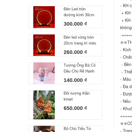
kèm thìa xịn xò
- KH c
Đèn Led tròn
 + KH 
đường kính 30cm
 + KH 
trang trí mèo thần
300.000 ₫
tài, tượng phong
không 
thuỷ
 ====
Đèn led vòng tròn
✮✮TH
20cm trang trí mèo
- Kíc
thần tài, tượng
260.000 ₫
phong thuỷ
- Chất
 - Bền
Tượng Ông Bà Cô
 - Thi
Dâu Chú Rể Hạnh
Phúc Decor Nhà
- Màu 
140.000 ₫
Cửa Trang Trí
- Đa 
Bánh Kem Quà
- Được
Đôi tượng thần
Tặng Ý Nghĩa Cho
kinari
- Nếu 
Người Thân Yêu
650.000 ₫
- Khuô
=====
✮✮CÔ
Bộ Chú Tiểu Tứ
- Tran