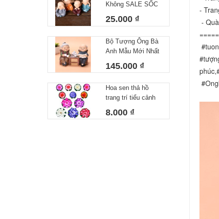
Không SALE SỐC
- Tran
Bộ tượng chú tiểu
25.000 ₫
 - Quà
đáng yêu Bộ 4 chú
=====
tiểu decor siêu xinh
Bộ Tượng Ông Bà
 #tuo
Anh Mẫu Mới Nhất
#tượng
- Tượng Trang Trí
145.000 ₫
phúc,
Nhà Cửa Ông Bà
Uống Trà 10x15cm
 #Ong
Hoa sen thả hồ
trang trí tiểu cảnh
thả bát tụ thủy,thả
8.000 ₫
hồ,thả bể cá