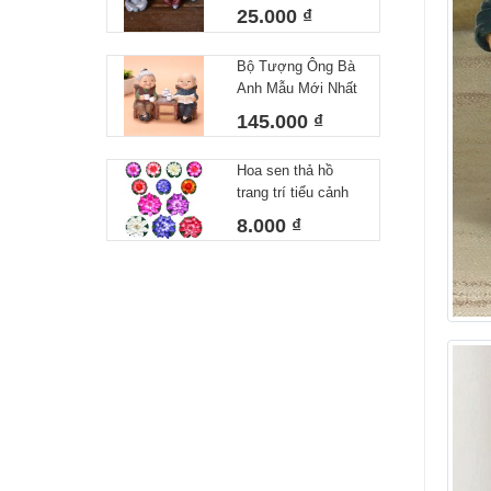
Bộ tượng chú tiểu
25.000 ₫
đáng yêu Bộ 4 chú
tiểu decor siêu xinh
Bộ Tượng Ông Bà
Anh Mẫu Mới Nhất
- Tượng Trang Trí
145.000 ₫
Nhà Cửa Ông Bà
Uống Trà 10x15cm
Hoa sen thả hồ
trang trí tiểu cảnh
thả bát tụ thủy,thả
8.000 ₫
hồ,thả bể cá