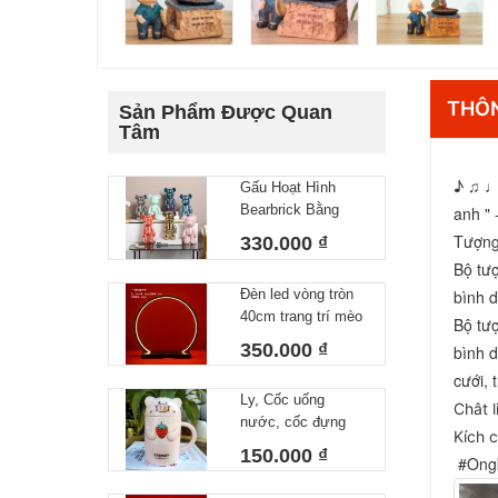
THÔN
Sản Phẩm Được Quan
Tâm
♪ ♫ ♩ 
Gấu Hoạt Hình
Bearbrick Bằng
anh " 
Gốm Trang Trí Nhà
Tượng
330.000 ₫
Cửa 28x14cm
Bộ tư
Đèn led vòng tròn
bình d
40cm trang trí mèo
Bộ tư
thần tài, tượng
350.000 ₫
bình d
phong thuỷ
cưới, 
Ly, Cốc uống
Chât 
nước, cốc đựng
Kích 
cháo hình mèo,
150.000 ₫
 #Ong
heo, hổ có nắp sứ
kèm thìa xịn xò