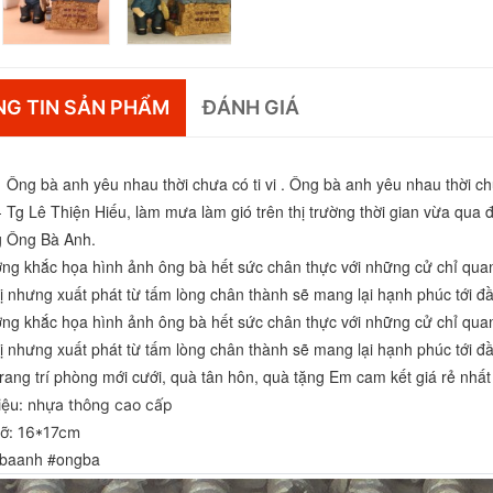
G TIN SẢN PHẨM
ĐÁNH GIÁ
Ông bà anh yêu nhau thời chưa có ti vi . Ông bà anh yêu nhau thời chưa
- Tg Lê Thiện Hiếu, làm mưa làm gió trên thị trường thời gian vừa qua
 Ông Bà Anh. 
ợng khắc họa hình ảnh ông bà hết sức chân thực với những cử chỉ qua
ị nhưng xuất phát từ tấm lòng chân thành sẽ mang lại hạnh phúc tới đầ
ợng khắc họa hình ảnh ông bà hết sức chân thực với những cử chỉ qua
ị nhưng xuất phát từ tấm lòng chân thành sẽ mang lại hạnh phúc tới đ
trang trí phòng mới cưới, quà tân hôn, quà tặng Em cam kết giá rẻ nhất 
liệu: nhựa thông cao cấp
cỡ: 16*17cm
baanh #ongba 