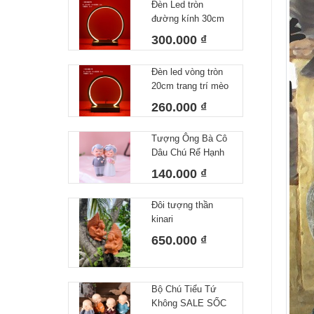
Đèn Led tròn
đường kính 30cm
trang trí mèo thần
300.000 ₫
tài, tượng phong
thuỷ
Đèn led vòng tròn
20cm trang trí mèo
thần tài, tượng
260.000 ₫
phong thuỷ
Tượng Ông Bà Cô
Dâu Chú Rể Hạnh
Phúc Decor Nhà
140.000 ₫
Cửa Trang Trí
Bánh Kem Quà
Đôi tượng thần
Tặng Ý Nghĩa Cho
kinari
Người Thân Yêu
650.000 ₫
Bộ Chú Tiểu Tứ
Không SALE SỐC