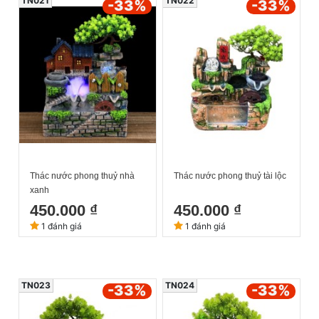
TN021
TN022
-33
%
-33
%
Thác nước phong thuỷ nhà
Thác nước phong thuỷ tài lộc
xanh
450.000 ₫
450.000 ₫
1 đánh giá
1 đánh giá
TN023
TN024
-33
%
-33
%