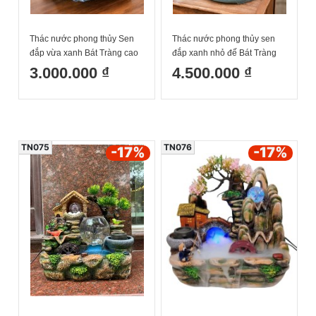
Thác nước phong thủy Sen
Thác nước phong thủy sen
đắp vừa xanh Bát Tràng cao
đắp xanh nhỏ đế Bát Tràng
35cm
cao 42cm
3.000.000 ₫
4.500.000 ₫
TN075
TN076
-17
%
-17
%