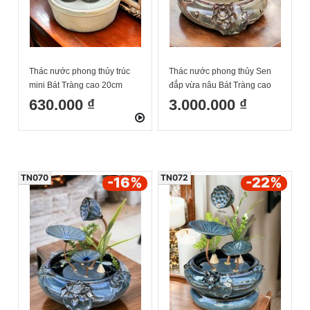
Thác nước phong thủy trúc
Thác nước phong thủy Sen
mini Bát Tràng cao 20cm
đắp vừa nâu Bát Tràng cao
35cm
630.000 ₫
3.000.000 ₫
TN070
TN072
-16
%
-22
%