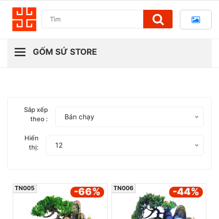
Sắp xếp
Bán chạy
theo :
Hiển
12
thị:
TN005
TN006
-66
%
-44
%