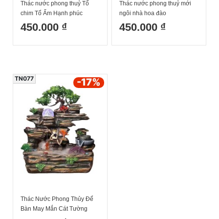
Thác nước phong thuỷ Tổ
Thác nước phong thuỷ mới
chim Tổ Ấm Hạnh phúc
ngôi nhà hoa đào
450.000 ₫
450.000 ₫
TN077
-17
%
Thác Nước Phong Thủy Để
Bàn May Mắn Cát Tường
Phát Lộc Mã 1709