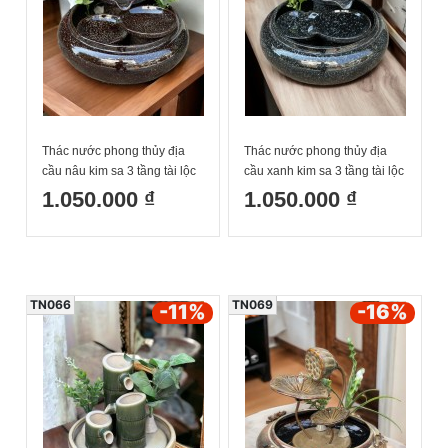
Thác nước phong thủy địa
Thác nước phong thủy địa
cầu nâu kim sa 3 tầng tài lộc
cầu xanh kim sa 3 tầng tài lộc
Bát Tràng
Bát Tràng
1.050.000 ₫
1.050.000 ₫
TN066
TN069
-11
%
-16
%